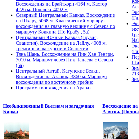
Кок
Восхождения на Брайтхорн 4164 м, Кастор
Ас
4226 м, Поллюкс 4092 м
Экс
Северный Центральный Кавказ. Восхождение
(Ги
на Шхару, 5068 м. Классический маршрут
Экс
восхождения на главную вершину с Севера по
экс
маршруту Коккина (По Крабу , 5а)
Гре
Центральный Южный Кавказ (Грузия,
Nal
Сванетия). Восхождение на Лайлу, 4008 м,
Экс
треккинг и экскурсии в Сванетии
(Ги
Тянь Шань. Восхождение на Пик Хан Тенгри,
Пер
7010 м. Маршрут через Пик Чапаева с Севера
Ши
(5а)
Зим
Центральный Алтай, Катунские Белки.
713
Восхождение на Ак-оюк, 3860 м. Маршрут
Зим
восхождения по восточному гребню
Программа восхождения на Арарат
Необыкновенный Вьетнам и загадочная
Восхождение на
Бирма
Аляска. (Полны