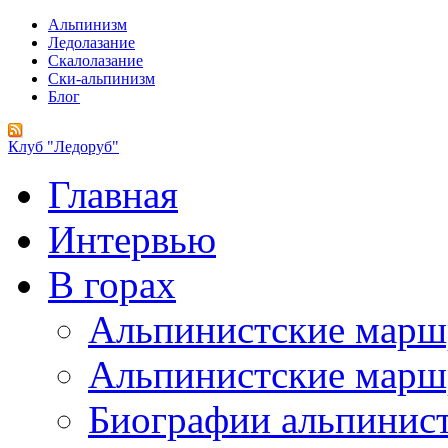
Альпинизм
Ледолазание
Скалолазание
Ски-альпинизм
Блог
Клуб "Ледоруб"
Главная
Интервью
В горах
Альпинистские мар
Альпинистские марш
Биографии альпинис