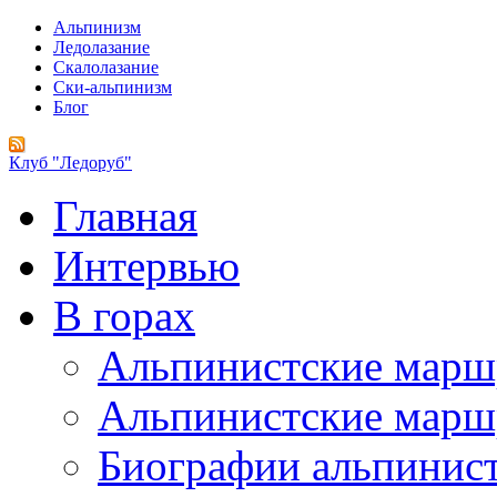
Альпинизм
Ледолазание
Скалолазание
Ски-альпинизм
Блог
Клуб "Ледоруб"
Главная
Интервью
В горах
Альпинистские мар
Альпинистские марш
Биографии альпинис