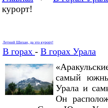
курорт!
Летний Шихан, да это курорт!
В горах
-
В горах Урала
«Аракульски
самый южны
Урала и сам
Он располож