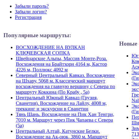
Забыли пароль?
Забыли логин?
Регистрация
Популярные маршруты:
Новые 
ВОСХОЖДЕНИЕ НА ВУЛКАН
КЛЮЧЕВСКАЯ СОПКА
Юго
Швейцарские Альпы, Массив Монте-Роза.
Кок
Восхождения на Брайтхорн 4164 м, Кастор
Ас
4226 м, Поллюкс 4092 м
Экс
Северный Центральный Кавказ. Восхождение
(Ги
на Шхару, 5068 м. Классический маршрут
Экс
восхождения на главную вершину с Севера по
экс
маршруту Коккина (По Крабу , 5а)
Гре
Центральный Южный Кавказ (Грузия,
Nal
Сванетия). Восхождение на Лайлу, 4008 м,
Экс
треккинг и экскурсии в Сванетии
(Ги
Тянь Шань. Восхождение на Пик Хан Тенгри,
Пер
7010 м. Маршрут через Пик Чапаева с Севера
Ши
(5а)
Зим
Центральный Алтай, Катунские Белки.
713
Восхождение на Ак-оюк, 3860 м. Маршрут