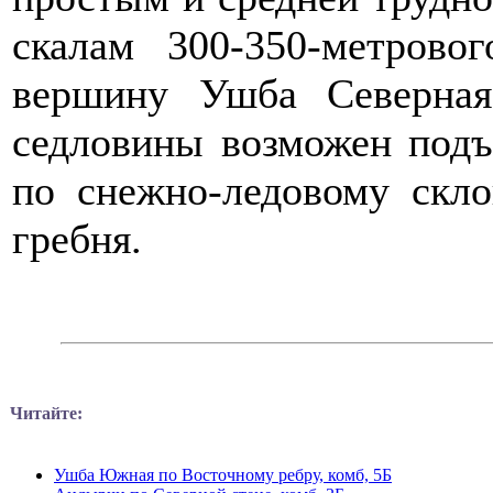
скалам 300-350-метров
вершину Ушба Северная
седловины возможен подъ
по снежно-ледовому скл
гребня.
Читайте:
Ушба Южная по Восточному ребру, комб, 5Б