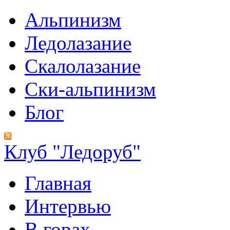
Альпинизм
Ледолазание
Скалолазание
Ски-альпинизм
Блог
Клуб "Ледоруб"
Главная
Интервью
В горах