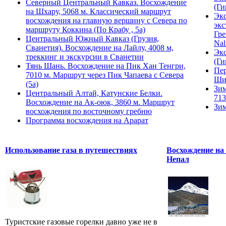
Северный Центральный Кавказ. Восхождение
(Ги
на Шхару, 5068 м. Классический маршрут
Экс
восхождения на главную вершину с Севера по
экс
маршруту Коккина (По Крабу , 5а)
Гре
Центральный Южный Кавказ (Грузия,
Nal
Сванетия). Восхождение на Лайлу, 4008 м,
Экс
треккинг и экскурсии в Сванетии
(Ги
Тянь Шань. Восхождение на Пик Хан Тенгри,
Пер
7010 м. Маршрут через Пик Чапаева с Севера
Ши
(5а)
Зим
Центральный Алтай, Катунские Белки.
713
Восхождение на Ак-оюк, 3860 м. Маршрут
Зим
восхождения по восточному гребню
Программа восхождения на Арарат
Использование газа в путешествиях
Восхождение на 
Непал
Туристские газовые горелки давно уже не в