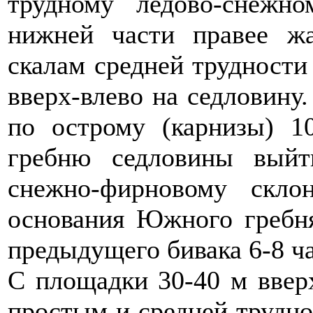
трудному ледово-снежн
нижней части правее ж
скалам средней трудности
вверх-влево на седловину.
по острому (карнизы) 1
гребню седловины выйт
снежно-фирновому скл
основания Южного гребн
предыдущего бивака 6-8 ча
С площадки 30-40 м ввер
простым и средней трудн