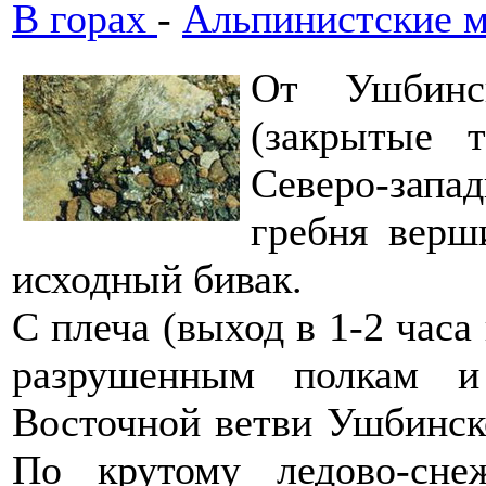
В горах
-
Альпинистские м
От Ушбинс
(закрытые 
Северо-зап
гребня верш
исходный бивак.
С плеча (выход в 1-2 часа
разрушенным полкам и
Восточной ветви Ушбинско
По крутому ледово-сн