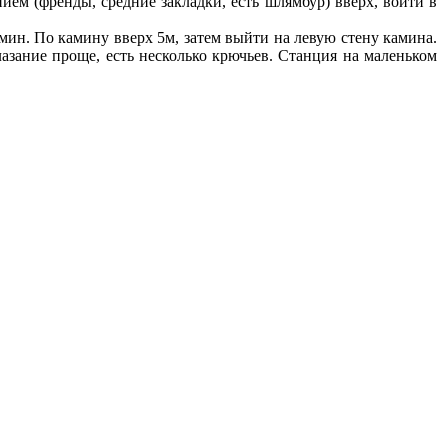
ем (френды, средние закладки, есть шлямбур) вверх, войти в
мин. По камину вверх 5м, затем выйти на левую стену камина.
лазание проще, есть несколько крючьев. Станция на маленьком