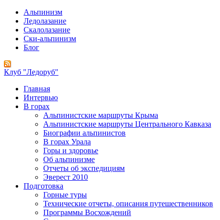
Альпинизм
Ледолазание
Скалолазание
Ски-альпинизм
Блог
Клуб "Ледоруб"
Главная
Интервью
В горах
Альпинистские маршруты Крыма
Альпинистские маршруты Центрального Кавказа
Биографии альпинистов
В горах Урала
Горы и здоровье
Об альпинизме
Отчеты об экспедициям
Эверест 2010
Подготовка
Горные туры
Технические отчеты, описания путешественников
Программы Восхождений