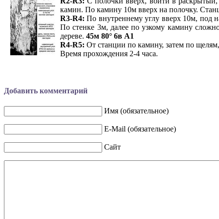
R2-R3:
С полочки вверх, войти в раскрытый, 
камин. По камину 10м вверх на полочку. Стан
R3-R4:
По внутреннему углу вверх 10м, под н
По стенке 3м, далее по узкому камину сложно
дереве.
45м 80° 6в А1
R4-R5:
От станции по камину, затем по щелям
Время прохождения 2-4 часа.
Добавить комментарий
Имя (обязательное)
E-Mail (обязательное)
Сайт