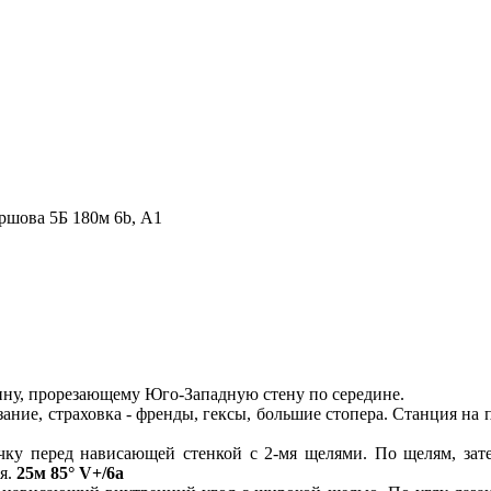
ова 5Б 180м 6b, А1
ину, прорезающему Юго-Западную стену по середине.
зание, страховка - френды, гексы, большие стопера. Станция на
чку перед нависающей стенкой с 2-мя щелями. По щелям, зат
ия.
25м 85° V+/6а