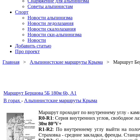
Снаряжение для альпинизма
Советы альпинистам
Спорт
Новости альпинизма
Новости ледолазания
Новости скалолазания
Новости ски-альпинизма
Новости
Добавить статью
Про проект
Главная
>
Альпинистские маршруты Крыма
> Маршрут Берш
Маршрут Бершова 5Б 180м 6b, А1
В горах
-
Альпинистские маршруты Крыма
Маршрут проходит по внутреннему углу - кам
R0-R1
: Серия внутренних углов, свободное ла
30м 80°V+
R1-R2
: По внутреннему углу выйти на поло
Страховка - средние закладки, френды. Станц