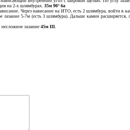
нависающий внутренний угол с широкой щелью. По углу лазани
ция на 2-х шлямбурах.
35м 90° 6а
ависание. Через нависание на ИТО, есть 2 шлямбура, войти в ка
е лазание 5-7м (есть 3 шлямбура). Дальше камин расширяется, 
, несложное лазание
45м III
.