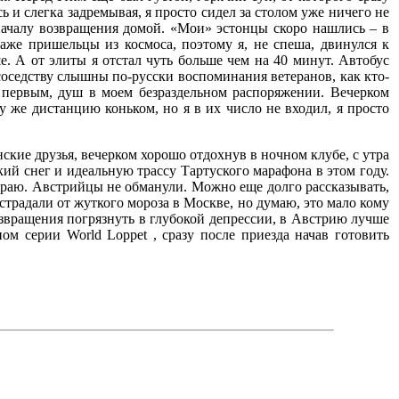
сь и слегка задремывая, я просто сидел за столом уже ничего не
 началу возвращения домой. «Мои» эстонцы скоро нашлись – в
аже пришельцы из космоса, поэтому я, не спеша, двинулся к
. А от элиты я отстал чуть больше чем на 40 минут. Автобус
соседству слышны по-русски воспоминания ветеранов, как кто-
 первым, душ в моем безраздельном распоряжении. Вечерком
же дистанцию коньком, но я в их число не входил, я просто
ские друзья, вечерком хорошо отдохнув в ночном клубе, с утра
кий снег и идеальную трассу Тартуского марафона в этом году.
ом раю. Австрийцы не обманули. Можно еще долго рассказывать,
страдали от жуткого мороза в Москве, но думаю, это мало кому
возвращения погрязнуть в глубокой депрессии, в Австрию лучше
ом серии World Loppet , сразу после приезда начав готовить