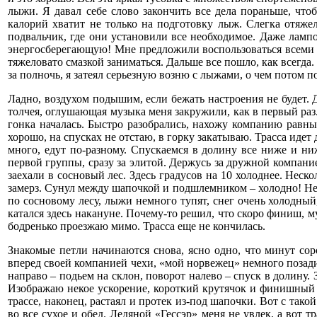
лыжи. Я давал себе слово закончить все дела пораньше, что
калорий хватит не только на подготовку лыж. Слегка отяже
подвальчик, где они установили все необходимое. Даже ламп
энергосберегающую! Мне предложили воспользоваться всеми се
тяжеловато смазкой заниматься. Дальше все пошло, как всегда.
за полночь, я затеял серьезную возню с лыжами, о чем потом п
Ладно, воздухом подышим, если бежать настроения не будет. Д
толчея, оглушающая музыка меня закружили, как в первый раз.
гонка началась. Быстро разобрались, нахожу компанию равн
хорошо, на спусках не отстаю, в горку закатываю. Трасса иде
много, едут по-разному. Спускаемся в долину все ниже и ни
первой группы, сразу за элитой. Держусь за дружной компани
заехали в сосновый лес. Здесь градусов на 10 холоднее. Неско
замерз. Сунул между шапочкой и подшлемником – холодно! Нео
по сосновому лесу, лыжи немного тупят, снег очень холодный,
катался здесь накануне. Почему-то решил, что скоро финиш, м
бодренько проезжаю мимо. Трасса еще не кончилась.
Знакомые петли начинаются снова, ясно одно, что минут сор
вперед своей компанией чехи, «мой норвежец» немного позади. 
направо – подьем на склон, поворот налево – спуск в долину.
Изображаю некое ускорение, короткий крутячок и финишный ко
трассе, наконец, растаял и протек из-под шапочки. Вот с та
во все сухое и обед. Ледяной «Гессэр» меня не увлек, а вот