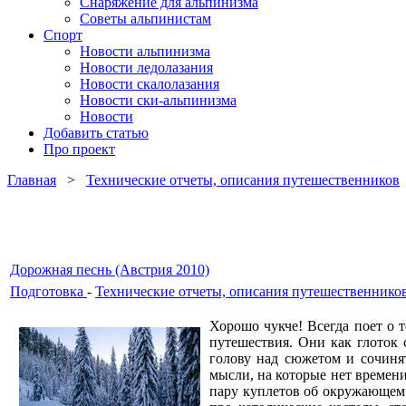
Снаряжение для альпинизма
Советы альпинистам
Спорт
Новости альпинизма
Новости ледолазания
Новости скалолазания
Новости ски-альпинизма
Новости
Добавить статью
Про проект
Главная
>
Технические отчеты, описания путешественников
Дорожная песнь (Австрия 2010)
Подготовка
-
Технические отчеты, описания путешественнико
Хорошо чукче! Всегда поет о т
путешествия. Они как глоток 
голову над сюжетом и сочиня
мысли, на которые нет времени
пару куплетов об окружающем