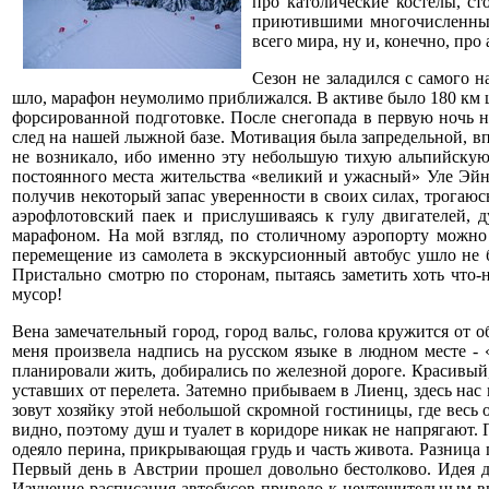
про католические костелы, с
приютившими многочисленные 
всего мира, ну и, конечно, п
Сезон не заладился с самого 
шло, марафон неумолимо приближался. В активе было 180 км 
форсированной подготовке. После снегопада в первую ночь н
след на нашей лыжной базе. Мотивация была запредельной, в
не возникало, ибо именно эту небольшую тихую альпийскую
постоянного места жительства «великий и ужасный» Уле Эйн
получив некоторый запас уверенности в своих силах, трогаюс
аэрофлотовский паек и прислушиваясь к гулу двигателей, 
марафоном. На мой взгляд, по столичному аэропорту можно
перемещение из самолета в экскурсионный автобус ушло не б
Пристально смотрю по сторонам, пытаясь заметить хоть что-
мусор!
Вена замечательный город, город вальс, голова кружится от 
меня произвела надпись на русском языке в людном месте - «
планировали жить, добирались по железной дороге. Красивый,
уставших от перелета. Затемно прибываем в Лиенц, здесь нас
зовут хозяйку этой небольшой скромной гостиницы, где весь 
видно, поэтому душ и туалет в коридоре никак не напрягают
одеяло перина, прикрывающая грудь и часть живота. Разница
Первый день в Австрии прошел довольно бестолково. Идея до
Изучение расписания автобусов привело к неутешительным в