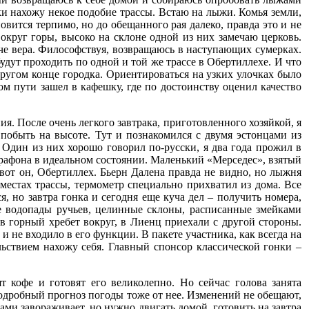
и нахожу некое подобие трассы. Встаю на лыжи. Комья земли,
овится терпимо, но до обещанного рая далеко, правда это и не
округ горы, высоко на склоне одной из них замечаю церковь.
пче вера. Философствуя, возвращаюсь в наступающих сумерках.
будут проходить по одной и той же трассе в Обертиллехе. И что
другом конце городка. Ориентироваться на узких улочках было
ом пути зашел в кафешку, где по достоинству оценил качество
я. После очень легкого завтрака, приготовленного хозяйкой, я
о побыть на высоте. Тут и познакомился с двумя эстонцами из
 Один из них хорошо говорил по-русски, я два года прожил в
марафона в идеальном состоянии. Маленький «Мерседес», взятый
 вот он, Обертиллех. Бьерн Далена правда не видно, но лыжня
местах трассы, термометр специально прихватил из дома. Все
я, но завтра гонка и сегодня еще куча дел – получить номера,
шие водопады ручьев, целинные склоны, расписанные змейками
 горный хребет вокруг, в Лиенц приехали с другой стороны.
 не входило в его функции. В пакете участника, как всегда на
ьствием нахожу себя. Главный спонсор классической гонки –
кофе и готовят его великолепно. Но сейчас голова занята
одробный прогноз погоды тоже от нее. Изменений не обещают,
ами завораживает, но нужно двигать домой, готовить на завтра