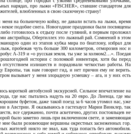
на солнце, про городки с узкими средневековыми улочками,
ьных нарядах, про лыжи «FISCHER», ставшие стандартом для
 жителей, влюбленных в свою сказочную страну!
 меня на больничную койку, не давали встать на лыжи, время
о некое подобие снега. Новогодние праздники были посвящены
 либо готовилось к отдыху после гуляний, я первым проложил
сами австрийцы, Обертиллех это лыжный рай. Сомнений в этом
мающую один из этапов кубка мира по биатлону, избрал для
лыж, пробежав чуть больше 300 километров, отморозив нос и
робус А-319 и «о русская земля, ты уже за холмом2…». Поедая
прошлогодней истории с поломкой инвентаря, хотя бы перед
 отсутствием излишеств и порадовали четкостью работы. На
у Европы, так нам говорит гид, и нет причин ему не верить.
тром вызывает у меня злорадную усмешку – ага, и у них есть
лось короткой автобусной экскурсией. Сильное впечатление на
рода, где нас пытались надуть на 20 евро. До Лиенца, где мы
орошим буфетом, даже такой поезд за 6 часов утомил нас, уже
зни в Австрии. Я оказываюсь в гастехаусе Марии Винклер, так
еств, все сдержанно, почти аскетично, других постояльцев не
торой было заметно лишь при включенном свете, и заменяющая
ние мне были розовеющие вершины окрестных заснеженных гор.
ых жителей никто не знал, как туда попасть без автомобиля.
ый возвращаюсь к себе домой и собираюсь опробовать лыжами