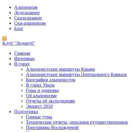
Альпинизм
Ледолазание
Скалолазание
Ски-альпинизм
Блог
Клуб "Ледоруб"
Главная
Интервью
В горах
Альпинистские маршруты Крыма
Альпинистские маршруты Центрального Кавказа
Биографии альпинистов
В горах Урала
Горы и здоровье
Об альпинизме
Отчеты об экспедициям
Эверест 2010
Подготовка
Горные туры
Технические отчеты, описания путешественников
Программы Восхождений