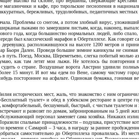
тоящие высоко на склоне, про вершины, сверкающие крестами 
магазинчики и кафе, про тирольские песнопения в национал
ро аккуратных, бережливых, трудолюбивых, педантичных местных
начала. Проблемы со снегом, а потом злобный вирус, уложивший
ширканья лыжами по замерзшим листьям, когда, наконец, выпал
ового года, когда большинство нормальных людей, либо спало,
переди был классический марафон в Обертиллехе. Как говорят 
 деревушку, расположившуюся на высоте 1200 метров и прини
ар Бьорн Дален. Проведя большие зимние каникулы не снимая 
ь в путь. Поезд, Москва, Шереметьево, слегка побитый молью аэ
думаю, как там летят мои лыжи. Не хотелось бы повторения 
 судить о стране. Воздушные ворота Австрии удивили полным
олее 15 минут. И вот мы едем по Вене, самому чистому город
нибудь постороннее на асфальте. Одинокая бумажка, гонимая ве
обилия исторических мест, жаль, что знакомство с ним ограничи
Бесплатный туалет» и обед в узбекском ресторане в центре го
 комфортабельный, бесшумный, быстрый, с чистым туалетом и х
 встречают и развозят по домам, забронированным на 5 дней жи
обслуживающий персонал заменяет сама хозяйка. Никаких излиш
. Поразили спальные принадлежности – подушка, присутствие ко
 по времени с Самарой – 3 часа, в награду за раннее пробужде
браться самостоятельно до Обертиллеха провалилась. Из местн
ыводам – прямого автобуса до Обертиллеха нет. Раздосадованн