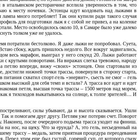
 в итальянском ресторанчике вселила уверенность в том, что
ываю к месту ночевки. Эстонцы идут колдовать над лыжами в
 лампа много потребляет! Так они купили ради такого случая
рофиль для подготовки лыж я с собой не привез, а на коленке
ботали. Место освободилось около 10, в Самаре было уже далеко
снуть толком уже не удалось.
ремя потратили бестолково. Я даже лыжи не попробовал. Суета,
Встаю сбоку, ждать пришлось недолго. Все вокруг задвигались,
дом весь марафон, выиграл у него секунд 20. Лыжи работают
ски с крутыми поворотами. На виражах слегка тревожно, народу
на петлю впереди, вижу «своих» эстонцев. Они стартовали из
, достигли нижней точки трассы, повернули в сторону старта,
в питания схватил спорт-гель «энервит», сьесть не смог – гель
ом высокий для себя темп и встали? А трасса все идет и идет
знакомая петля, высшая точка трассы – 1500 метров над морем,
, как я тихоходов выкатываюсь на солнце, к толпе зрителей… И
 постреливают, силы убывают, да и высота сказывается. Ушли
. Так и помогаем друг другу. Петлям уже потерян счет. Поворот
у. Наконец, после очередного подьема трасса уходит на финиш.
на нос, на щеку. Что за ерунда? А, это гель, несьеденный на
шему трассу – медаль, затем приятная процедура переодевания
. Перед этим еще был густой, горячий суп, от которого сразу