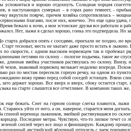
бы успокоиться и хорошо отдохнуть. Солидная порция спагетти
лев, в наступающих сумерках – в горах рано темнеет, - приб
очку вкрутили поярче, причем хозяйка сопротивлялась – мощная
рвисными благами, после них, конечно. Это еще одна удача, п
 Время бежало к ночи, а мои эстонские друзья все работали и ра
ожалел. Нет, лыжи я сделал хорошо, гонка это подтвердила. Но за
о старта добрался опять с соседями, приехали не поздно, но в
 Старт тесноват, места не хватает даже просто встать в лыжню. 
ых по скорости, с одним высоким норвежцем так и пробежал ря
т длинными петлями по склону – пологие подьемы, такие же спу
же, длинная змейка участников растянулась по склону. Внизу, 
ей чехов, знакомый норвежец мелькает недалеко впереди. Похоже
лько раз по мостам пересекли горную речку, на одном из пункто
жиданно вижу прямо перед собой соседей эстонцев. Взяли слишк
 зато держит хорошо. Все вверх и вверх, сбоку остается старт, 
узыка на старте слышится все отчетливее. В компании таких же
ок еще бежать. Снег на горном солнце слегка плавится, лыжи
Стараюсь уйти от него, а он, наверное, старается меня догнать
 За спиной вереница лыжников, змейкой растянувшаяся по склон
ридор. Последние метры. Чувствую, что-то липкое течет со лба 
кой зеленой соплей через все лицо и финиширую. Каждому прошед
 традиционный австрийский яблочный штрудель с чаем понравился