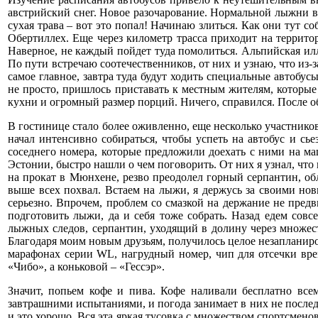
австрийский снег. Новое разочарование. Нормальной лыжни в
сухая трава – вот это попал! Начинаю злиться. Как они тут с
Обертиллех. Еще через километр трасса приходит на террито
Наверное, не каждый пойдет туда помолиться. Альпийская илл
По пути встречаю соотечественников, от них и узнаю, что из-з
самое главное, завтра туда будут ходить специальные автобу
не просто, пришлось приставать к местным жителям, которые 
кухни и огромный размер порций. Ничего, справился. После 
В гостинице стало более оживленно, еще несколько участников
начал интенсивно собираться, чтобы успеть на автобус и сье
соседнего номера, которые предложили доехать с ними на ма
Эстонии, быстро нашли о чем поговорить. От них я узнал, что
на прокат в Мюнхене, резво преодолел горный серпантин, обл
выше всех похвал. Встаем на лыжи, я держусь за своими нов
серьезно. Впрочем, проблем со смазкой на держание не предви
подготовить лыжи, да и себя тоже собрать. Назад едем совс
лыжных следов, серпантин, уходящий в долину через множес
Благодаря моим новым друзьям, получилось целое незапланиров
марафонах серии WL, нагрудный номер, чип для отсечки вре
«Чибо», а коньковой – «Гессэр».
Значит, попьем кофе и пива. Кофе наливали бесплатно вс
завтрашними испытаниями, и погода занимает в них не после
и это хорошо. Вся эта яркая тусовка с множеством спортсмено