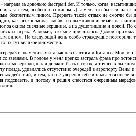
 – награда за довольно быстрый бег. И только, когда, насытивши
ились за всем, особенно за пивом. Для меня это был сигнал к
ным бесплатным пивом. Прервать такой отдых не смогли бы д
дно, как нескончаемая змейка из лыжников исчезает на финише
ают за окном снежные вершины, а на душе тишина и покой. По 
пийских играх. А может, это мне приснилось. Домой прихожу
ым вином. На следующий день особо страждущие повторили ту 
го их тут великое множество.
герера3 и знаменитых итальянцев Сантоса и Катаньо. Мои эстон
 со звездами. В голове у меня крепко застряла фраза про эстонс
ияло и засверкало, как и должно быть в горах, а точнее в лыжн
у поезда, удивлялись отсутствию очередей в аэропорту Вены и 
вых действий, и тем, кто не уверен в себе и опасается после 
я подсказать, и потому я решил спасаться очередным марафон
стонию.