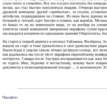
стало тепло и спокойно. Все это я успел поглотить без очереди
желая, зал стал быстро наполняться людьми. Очереди выстро
дружной компании друзей «прибалтов», за столом, уставлен
автобусам, поджидавшим на стоянке. Из окна было хорошо ви
большой и теплый, идет быстро и плавно, как корабль. Мельк
то бежал то ли на чемпионате мира, то ли вообще на олим
отметили своей компанией завершение марафона сухим красн
наслаждался катанием по идеальным лыжням Обертиллеха, бла
На старте в первой шеренге я опознал Тайхмана, Филбриха, Ан
вышли на старт и тоже прокатились в свое удовольствие рядом
Напоследок в ущелье сквозь облака заглянуло солнце, все зас
как радовались мы после тягот марафона европейскому комфорт
интересно. Самара после Австрии воспринимается как зона бое
не ездить. Мне, бедному и несчастному, некому было воврем
документы к незапланированной поездке … в заснеженную Э
Читайте: