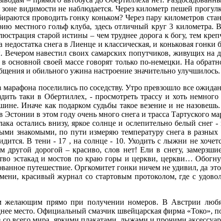
 зоне видимости не наблюдается. Через километр пешей прогулк
обираются проводить гонку коньком? Через пару километров стан
рию местного гольф клуба, здесь отличный круг 3 километра. В
юстрация старой истины – чем труднее дорога к богу, тем кре
а недостатка снега в Лиенце и классическая, и коньковая гонки 
сы. Вечером навестил своих самарских попутчиков, живущих на 
в основной своей массе говорят только по-немецки. На обратн
общения и обильного ужина настроение значительно улучшилось.
 марафона поселились по соседству. Утро превзошло все ожидани
здить таки в Обертиллех, - просмотреть трассу и хоть немног
шине. Иначе как подарком судьбы такое везение и не назовешь.
 в Эстонии в этом году очень много снега и трасса Тартуского 
ака остались внизу, яркое солнце и ослепительно белый снег -
ыми знакомыми, по пути измеряю температуру снега в разных 
дится. В тени - 17 , на солнце - 10. Уходить с лыжни не хочетс
ем другой дорогой – красиво, слов нет! Ели в снегу, замерз
тво эстакад и мостов по краю горы и церкви, церкви… Обогнув
анное путешествие. Оргкомитет гонки ничем не удивил, да это и
мени, красивый журнал со стартовым протоколом, где с удовол
ем желающим прямо при получении номеров. В Австрии любят 
днее место. Официальный смазчик швейцарская фирма «Токо», п
в со всего мира, яркими плакатами, лыжами и прочими аксессуар