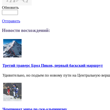
Обновить
Отправить
Новости восхождений:
Третий траверс Брод Пиков, первый баскский маршрут
Удивительно, но подъем по новому пути на Центральную верш
Чемпионат мира по ски-альпинизму