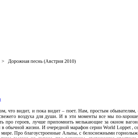
> Дорожная песнь (Австрия 2010)
в
ом, что видит, и пока видит – поет. Нам, простым обывателям,
свежего воздуха для души. И в эти моменты все мы по-хороше
ть про героев, лучше припомнить мелькающие за окном вагона
 в обычной жизни. И очередной марафон серии World Loppet , се
 мире. Про благоустроенные Альпы, с белоснежными горнолы