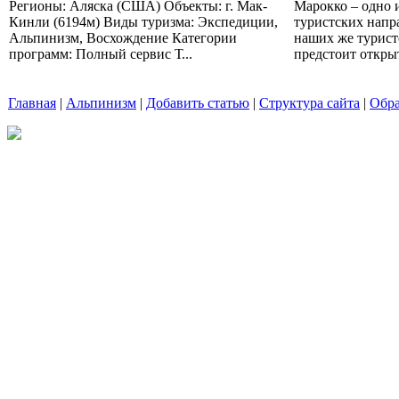
Регионы: Аляска (США) Объекты: г. Мак-
Марокко – одно 
Кинли (6194м) Виды туризма: Экспедиции,
туристских напр
Альпинизм, Восхождение Категории
наших же турист
программ: Полный сервис Т...
предстоит открыт
Главная
|
Альпинизм
|
Добавить статью
|
Структура сайта
|
Обра