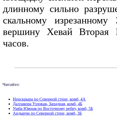
длинному сильно разруш
скальному изрезанному
вершину Хевай Вторая 
часов.
Читайте:
Ненскрыра по Северной стене, комб, 4А
Даллакора Узловая- Западная, комб, 4Б
Ушба Южная по Восточному ребру, комб, 5Б
Андырчи по Северной стене, комб, 3Б