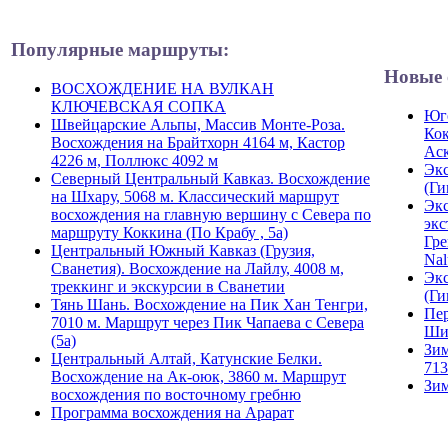
Популярные маршруты:
Новые 
ВОСХОЖДЕНИЕ НА ВУЛКАН
КЛЮЧЕВСКАЯ СОПКА
Юго
Швейцарские Альпы, Массив Монте-Роза.
Кок
Восхождения на Брайтхорн 4164 м, Кастор
Ас
4226 м, Поллюкс 4092 м
Экс
Северный Центральный Кавказ. Восхождение
(Ги
на Шхару, 5068 м. Классический маршрут
Экс
восхождения на главную вершину с Севера по
экс
маршруту Коккина (По Крабу , 5а)
Гре
Центральный Южный Кавказ (Грузия,
Nal
Сванетия). Восхождение на Лайлу, 4008 м,
Экс
треккинг и экскурсии в Сванетии
(Ги
Тянь Шань. Восхождение на Пик Хан Тенгри,
Пер
7010 м. Маршрут через Пик Чапаева с Севера
Ши
(5а)
Зим
Центральный Алтай, Катунские Белки.
713
Восхождение на Ак-оюк, 3860 м. Маршрут
Зим
восхождения по восточному гребню
Программа восхождения на Арарат