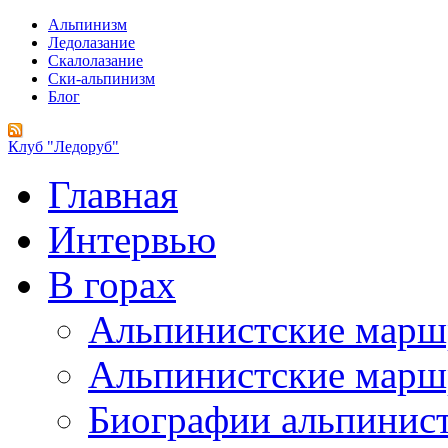
Альпинизм
Ледолазание
Скалолазание
Ски-альпинизм
Блог
Клуб "Ледоруб"
Главная
Интервью
В горах
Альпинистские мар
Альпинистские марш
Биографии альпинис