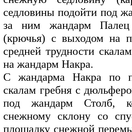
седловины подойти под ж
за ним жандарм Палец
(крючья) с выходом на 
средней трудности скала
на жандарм Накра.
С жандарма Накра по п
скалам гребня с дюльферо
под жандарм Столб, к
снежному склону со сп
площадку снежной перемы