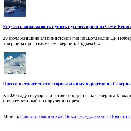
Еще есть возможность купить кусочек одной из Семи Верш
20 июля женщина альпинистский гид из Шотландии Ди Гилбер
завершила программу Семь вершин. Подъем б...
Пресса о строительстве горнолыжных курортов на Северн
К 2020 году государство готово построить на Северном Кавка
проекту, который по поручению прези...
More in:
Новости альпинизма
,
Новости ледолазания
,
Новости с