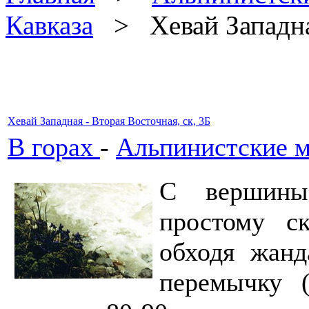
Кавказа
> Хевай Западная
Хевай Западная - Вторая Восточная, ск, 3Б
В горах
-
Альпинистские м
С вершины
простому с
обходя жанд
перемычку 