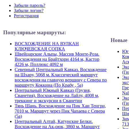
Забыли пароль?
Забыли логин?
Регистрация
Популярные маршруты:
Новые 
ВОСХОЖДЕНИЕ НА ВУЛКАН
КЛЮЧЕВСКАЯ СОПКА
Юго
Швейцарские Альпы, Массив Монте-Роза.
Кок
Восхождения на Брайтхорн 4164 м, Кастор
Ас
4226 м, Поллюкс 4092 м
Экс
Северный Центральный Кавказ. Восхождение
(Ги
на Шхару, 5068 м. Классический маршрут
Экс
восхождения на главную вершину с Севера по
экс
маршруту Коккина (По Крабу , 5а)
Гре
Центральный Южный Кавказ (Грузия,
Nal
Сванетия). Восхождение на Лайлу, 4008 м,
Экс
треккинг и экскурсии в Сванетии
(Ги
Тянь Шань. Восхождение на Пик Хан Тенгри,
Пер
7010 м. Маршрут через Пик Чапаева с Севера
Ши
(5а)
Зим
Центральный Алтай, Катунские Белки.
713
Восхождение на Ак-оюк, 3860 м. Маршрут