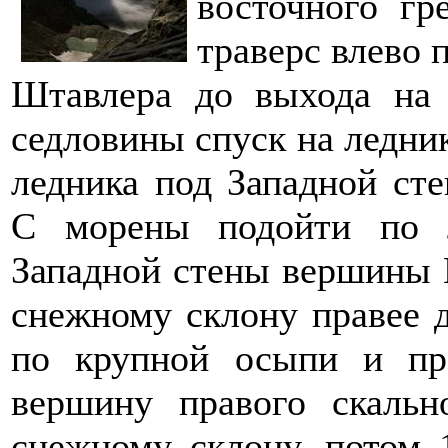
восточного гр
траверс влево
Штавлера до выхода на
седловины спуск на ледни
ледника под Западной ст
С морены подойти по 
Западной стены вершины 
снежному склону правее д
по крупной осыпи и пр
вершину правого скальн
снежному склону, потом