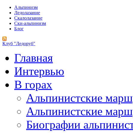
Альпинизм
Ледолазание
Скалолазание
Ски-альпинизм
Блог
Клуб "Ледоруб"
Главная
Интервью
В горах
Альпинистские мар
Альпинистские марш
Биографии альпинис