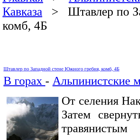
Кавказа
> Штавлер по За
комб, 4Б
Штавлер по Западной стене Южного гребня, комб, 4Б
В горах
-
Альпинистские м
От селения Нак
Затем свернут
травянисты