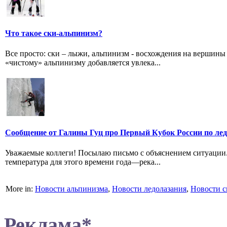
Что такое ски-альпинизм?
Все просто: ски – лыжи, альпинизм - восхождения на вершины
«чистому» альпинизму добавляется увлека...
Сообщение от Галины Гуц про Первый Кубок России по лед
Уважаемые коллеги! Посылаю письмо с объяснением ситуации
температура для этого времени года—река...
More in:
Новости альпинизма
,
Новости ледолазания
,
Новости с
Реклама*