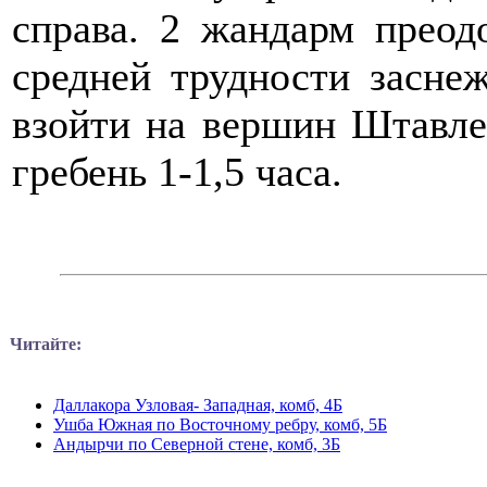
справа. 2 жандарм преод
средней трудности засн
взойти на вершин Штавл
гребень 1-1,5 часа.
Читайте:
Даллакора Узловая- Западная, комб, 4Б
Ушба Южная по Восточному ребру, комб, 5Б
Андырчи по Северной стене, комб, 3Б