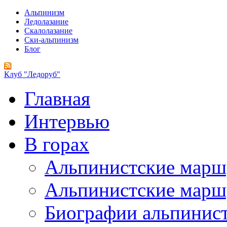
Альпинизм
Ледолазание
Скалолазание
Ски-альпинизм
Блог
Клуб "Ледоруб"
Главная
Интервью
В горах
Альпинистские мар
Альпинистские марш
Биографии альпинис