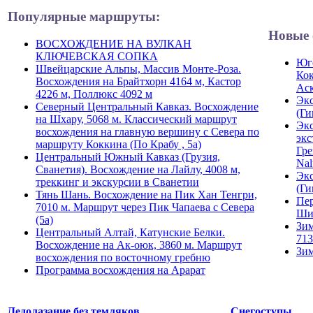
Популярные маршруты:
Новые 
ВОСХОЖДЕНИЕ НА ВУЛКАН
КЛЮЧЕВСКАЯ СОПКА
Юго
Швейцарские Альпы, Массив Монте-Роза.
Кок
Восхождения на Брайтхорн 4164 м, Кастор
Ас
4226 м, Поллюкс 4092 м
Экс
Северный Центральный Кавказ. Восхождение
(Ги
на Шхару, 5068 м. Классический маршрут
Экс
восхождения на главную вершину с Севера по
экс
маршруту Коккина (По Крабу , 5а)
Гре
Центральный Южный Кавказ (Грузия,
Nal
Сванетия). Восхождение на Лайлу, 4008 м,
Экс
треккинг и экскурсии в Сванетии
(Ги
Тянь Шань. Восхождение на Пик Хан Тенгри,
Пер
7010 м. Маршрут через Пик Чапаева с Севера
Ши
(5а)
Зим
Центральный Алтай, Катунские Белки.
713
Восхождение на Ак-оюк, 3860 м. Маршрут
Зим
восхождения по восточному гребню
Программа восхождения на Арарат
Ледолазание без темляков
Снегоступы