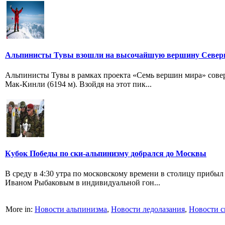
Альпинисты Тувы взошли на высочайшую вершину Север
Альпинисты Тувы в рамках проекта «Семь вершин мира» сов
Мак-Кинли (6194 м). Взойдя на этот пик...
Кубок Победы по ски-альпинизму добрался до Москвы
В среду в 4:30 утра по московскому времени в столицу приб
Иваном Рыбаковым в индивидуальной гон...
More in:
Новости альпинизма
,
Новости ледолазания
,
Новости с