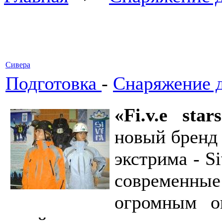
Сивера
Подготовка
-
Снаряжение 
«Fi.v.e star
новый бренд 
экстрима - S
современны
огромным о