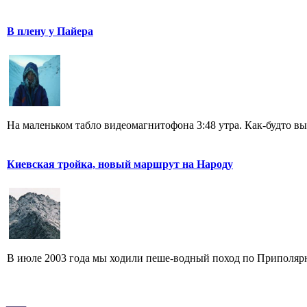
В плену у Пайера
На маленьком табло видеомагнитофона 3:48 утра. Как-будто вы
Киевская тройка, новый маршрут на Народу
В июле 2003 года мы ходили пеше-водный поход по Приполярн