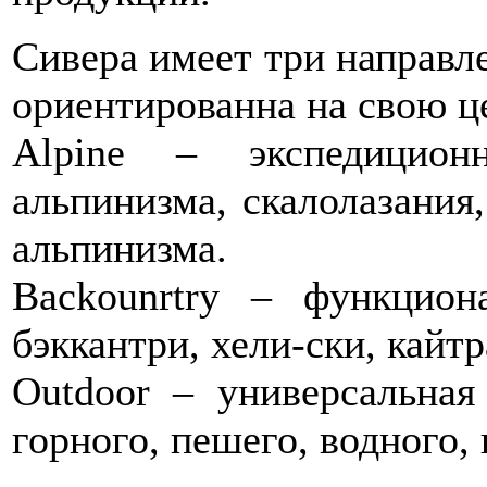
Сивера имеет три направл
ориентированна на свою ц
Alpine – экспедицион
альпинизма, скалолазания
альпинизма.
Backounrtry – функцион
бэккантри, хели-ски, кайт
Outdoor – универсальная
горного, пешего, водного,