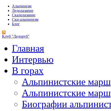
Альпинизм
Ледолазание
Скалолазание
Ски-альпинизм
Блог
Клуб "Ледоруб"
Главная
Интервью
В горах
Альпинистские мар
Альпинистские марш
Биографии альпинис