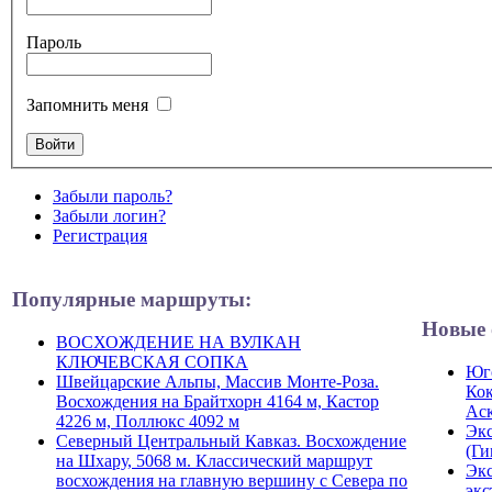
Пароль
Запомнить меня
Забыли пароль?
Забыли логин?
Регистрация
Популярные маршруты:
Новые 
ВОСХОЖДЕНИЕ НА ВУЛКАН
КЛЮЧЕВСКАЯ СОПКА
Юго
Швейцарские Альпы, Массив Монте-Роза.
Кок
Восхождения на Брайтхорн 4164 м, Кастор
Ас
4226 м, Поллюкс 4092 м
Экс
Северный Центральный Кавказ. Восхождение
(Ги
на Шхару, 5068 м. Классический маршрут
Экс
восхождения на главную вершину с Севера по
экс