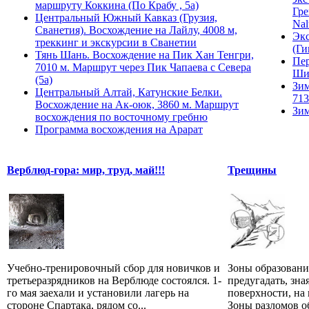
маршруту Коккина (По Крабу , 5а)
Гре
Центральный Южный Кавказ (Грузия,
Nal
Сванетия). Восхождение на Лайлу, 4008 м,
Экс
треккинг и экскурсии в Сванетии
(Ги
Тянь Шань. Восхождение на Пик Хан Тенгри,
Пер
7010 м. Маршрут через Пик Чапаева с Севера
Ши
(5а)
Зим
Центральный Алтай, Катунские Белки.
713
Восхождение на Ак-оюк, 3860 м. Маршрут
Зим
восхождения по восточному гребню
Программа восхождения на Арарат
Верблюд-гора: мир, труд, май!!!
Трещины
Учебно-тренировочный сбор для новичков и
Зоны образован
третьеразрядников на Верблюде состоялся. 1-
предугадать, зна
го мая заехали и установили лагерь на
поверхности, на
стороне Спартака, рядом со...
Зоны разломов о