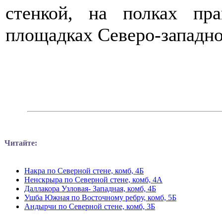
стенкой, на полках пр
площадках Северо-западно
Читайте:
Накра по Северной стене, комб, 4Б
Ненскрыра по Северной стене, комб, 4А
Даллакора Узловая- Западная, комб, 4Б
Ушба Южная по Восточному ребру, комб, 5Б
Андырчи по Северной стене, комб, 3Б