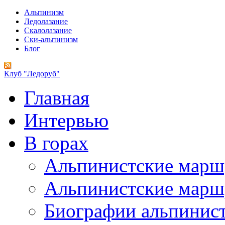
Альпинизм
Ледолазание
Скалолазание
Ски-альпинизм
Блог
Клуб "Ледоруб"
Главная
Интервью
В горах
Альпинистские мар
Альпинистские марш
Биографии альпинис