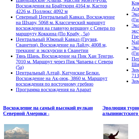
Швейцарские Альпы, Массив Монте-Роза.
Кок
Восхождения на Брайтхорн 4164 м, Кастор
Ас
4226 м, Поллюкс 4092 м
Экс
Северный Центральный Кавказ. Восхождение
(Ги
на Шхару, 5068 м. Классический маршрут
Экс
восхождения на главную вершину с Севера по
экс
маршруту Коккина (По Крабу , 5а)
Гре
Центральный Южный Кавказ (Грузия,
Nal
Сванетия). Восхождение на Лайлу, 4008 м,
Экс
треккинг и экскурсии в Сванетии
(Ги
Тянь Шань. Восхождение на Пик Хан Тенгри,
Пер
7010 м. Маршрут через Пик Чапаева с Севера
Ши
(5а)
Зим
Центральный Алтай, Катунские Белки.
713
Восхождение на Ак-оюк, 3860 м. Маршрут
Зим
восхождения по восточному гребню
Программа восхождения на Арарат
Восхождение на самый высокий вулкан
Эволюция турис
Северной Америки -
альпинистского