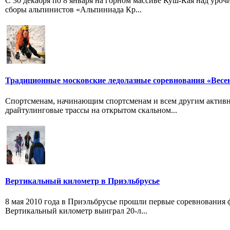
С 30 декабря по 8 января на горном массиве Куш-Кая над уро
сборы альпинистов «Альпиниада Кр...
Традиционные московские ледолазные соревнования «Весе
Спортсменам, начинающим спортсменам и всем другим активн
драйтулинговые трассы на открытом скальном...
Вертикальный километр в Приэльбрусье
8 мая 2010 года в Приэльбрусье прошли первые соревнования ф
Вертикальный километр выиграл 20-л...