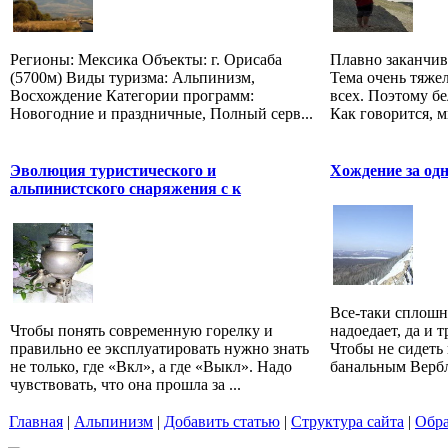
Регионы: Мексика Объекты: г. Орисаба
Плавно заканчив
(5700м) Виды туризма: Альпинизм,
Тема очень тяжел
Восхождение Категории программ:
всех. Поэтому бе
Новогодние и праздничные, Полный серв...
Как говорится, ми
Эволюция туристического и
Хождение за одн
альпинистского снаряжения с к
Все-таки сплошн
Чтобы понять современную горелку и
надоедает, да и 
правильно ее эксплуатировать нужно знать
Чтобы не сидеть 
не только, где «Вкл», а где «Выкл». Надо
банальным Вербл
чувствовать, что она прошла за ...
Главная
|
Альпинизм
|
Добавить статью
|
Структура сайта
|
Обра