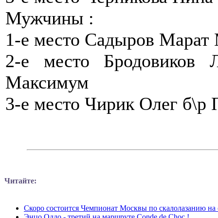
Мужчины :
1-е место Садыров Марат 
2-е место Бродовиков
Максимум
3-е место Чирик Олег б\р
Читайте:
Скоро состоится Чемпионат Москвы по скалолазанию на 
Энцо Оддо - третий на маршруте Conde de Choc !