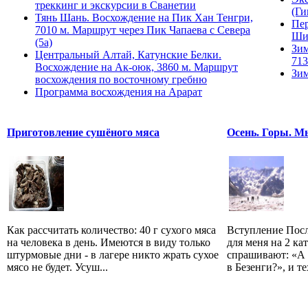
треккинг и экскурсии в Сванетии
(Ги
Тянь Шань. Восхождение на Пик Хан Тенгри,
Пер
7010 м. Маршрут через Пик Чапаева с Севера
Ши
(5а)
Зим
Центральный Алтай, Катунские Белки.
713
Восхождение на Ак-оюк, 3860 м. Маршрут
Зим
восхождения по восточному гребню
Программа восхождения на Арарат
Приготовление сушёного мяса
Осень. Горы. Мы
Как рассчитать количество: 40 г сухого мяса
Вступление Посл
на человека в день. Имеются в виду только
для меня на 2 ка
штурмовые дни - в лагере никто жрать сухое
спрашивают: «А 
мясо не будет. Усуш...
в Безенги?», и тех