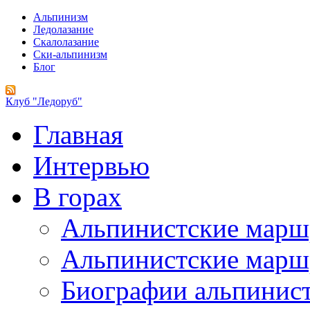
Альпинизм
Ледолазание
Скалолазание
Ски-альпинизм
Блог
Клуб "Ледоруб"
Главная
Интервью
В горах
Альпинистские мар
Альпинистские марш
Биографии альпинис