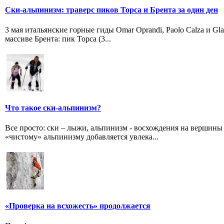
Ски-альпинизм: траверс пиков Торса и Брента за один ден
3 мая итальянские горные гиды Omar Oprandi, Paolo Calza и Gl
массиве Брента: пик Торса (3...
Что такое ски-альпинизм?
Все просто: ски – лыжи, альпинизм - восхождения на вершины
«чистому» альпинизму добавляется увлека...
«Проверка на всхожесть» продолжается