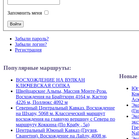
Запомнить меня
Забыли пароль?
Забыли логин?
Регистрация
Популярные маршруты:
Новые 
ВОСХОЖДЕНИЕ НА ВУЛКАН
КЛЮЧЕВСКАЯ СОПКА
Юго
Швейцарские Альпы, Массив Монте-Роза.
Кок
Восхождения на Брайтхорн 4164 м, Кастор
Ас
4226 м, Поллюкс 4092 м
Экс
Северный Центральный Кавказ. Восхождение
(Ги
на Шхару, 5068 м. Классический маршрут
Экс
восхождения на главную вершину с Севера по
экс
маршруту Коккина (По Крабу , 5а)
Гре
Центральный Южный Кавказ (Грузия,
Nal
Сванетия). Восхождение на Лайлу, 4008 м,
Экс