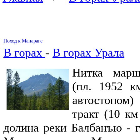
Поход к Манараге
В горах
-
В горах Урала
Нитка марш
(пл. 1952 к
автостопом
тракт (10 км
долина реки Балбанъю - г