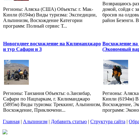
Возвращаюсь ра
Регионы: Аляска (США) Объекты: г. Мак-
домой, сойдя с з
Кинли (6194м) Виды туризма: Экспедиции,
бросив на олдов
Альпинизм, Восхождение Категории
район Безенги. В
программ: Полный сервис Т...
Новогоднее восхождение на Килиманджаро
Восхождение на
и тур Cафари и З
(Экономный вар
Регионы: Танзания Объекты: о.Занзибар,
Регионы: Аляска
Сафари по Нацпаркам, г. Килиманджаро
Кинли (6194м) В
(5895м) Виды туризма: Треккинг, Альпинизм,
Восхождение, Э
Восхождение, Приключени...
программ: Эконо
Главная
|
Альпинизм
|
Добавить статью
|
Структура сайта
|
Обра