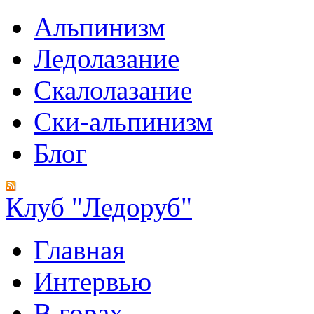
Альпинизм
Ледолазание
Скалолазание
Ски-альпинизм
Блог
Клуб "Ледоруб"
Главная
Интервью
В горах