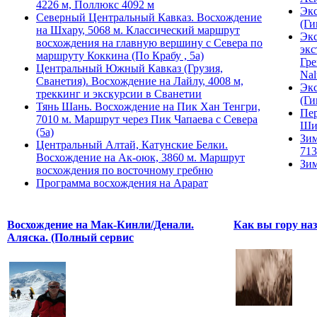
4226 м, Поллюкс 4092 м
Экс
Северный Центральный Кавказ. Восхождение
(Ги
на Шхару, 5068 м. Классический маршрут
Экс
восхождения на главную вершину с Севера по
экс
маршруту Коккина (По Крабу , 5а)
Гре
Центральный Южный Кавказ (Грузия,
Nal
Сванетия). Восхождение на Лайлу, 4008 м,
Экс
треккинг и экскурсии в Сванетии
(Ги
Тянь Шань. Восхождение на Пик Хан Тенгри,
Пер
7010 м. Маршрут через Пик Чапаева с Севера
Ши
(5а)
Зим
Центральный Алтай, Катунские Белки.
713
Восхождение на Ак-оюк, 3860 м. Маршрут
Зим
восхождения по восточному гребню
Программа восхождения на Арарат
Восхождение на Мак-Кинли/Денали.
Как вы гору на
Аляска. (Полный сервис