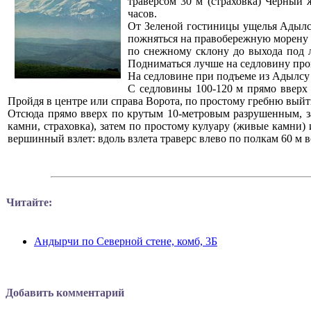
траверсом 30 м (страховка) Черный 
часов.
От Зеленой гостиницы ущелья Адылсу
пожняться на правобережную морену 
по снежному склону до выхода под 
Подниматься лучше на седловину про
На седловине при подъеме из Адылсу
С седловины 100-120 м прямо вверх 
Пройдя в центре или справа Ворота, по простому гребню выйт
Отсюда прямо вверх по крутым 10-метровым разрушенным, з
камни, страховка), затем по простому кулуару (живые камни
вершинный взлет: вдоль взлета траверс влево по полкам 60 м в
Читайте:
Андырчи по Северной стене, комб, 3Б
Добавить комментарий