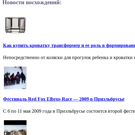
Новости восхождений:
Как купить кроватку трансформер и ее роль в формирован
Непосредственно от коляски для прогулок ребенка и кроватки н
Фестиваль Red Fox Elbrus Race — 2009 в Приэльбрусье
С 6 по 11 мая 2009 года в Приэльбрусье состоится второй фес