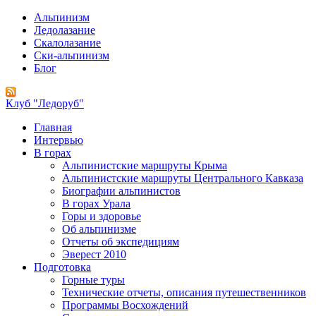
Альпинизм
Ледолазание
Скалолазание
Ски-альпинизм
Блог
Клуб "Ледоруб"
Главная
Интервью
В горах
Альпинистские маршруты Крыма
Альпинистские маршруты Центрального Кавказа
Биографии альпинистов
В горах Урала
Горы и здоровье
Об альпинизме
Отчеты об экспедициям
Эверест 2010
Подготовка
Горные туры
Технические отчеты, описания путешественников
Программы Восхождений