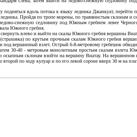
жандарм слева, затем выйти на ледово-снежную седловину по
 подняться вдоль потока к языку ледника Джанкуат, перейти п
ледника. Пройдя по тропе морены, по травянистым склонам и сн
ледово-снежную седловину под Южным гребнем левее Черного 
вала Южного гребня.
 свернуть влево и выйти на скалы Южного гребня вершины Виат
(страховка) по крутым прочным скалам Южного гребня вершин
и под вершинный взлет. Острый 6-8-метровому гребешок обходит
атем 30-40 - метровым монолитным простым скалам взлета Юж
) и осыпным склонам взойти на вершину Виатау. На вершинном
о второй по ходу кулуар и по его левой сороне вверх 30 м на п