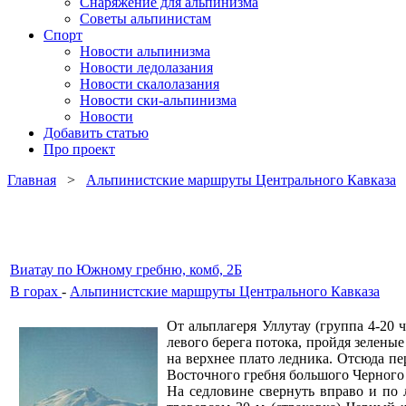
Снаряжение для альпинизма
Советы альпинистам
Спорт
Новости альпинизма
Новости ледолазания
Новости скалолазания
Новости ски-альпинизма
Новости
Добавить статью
Про проект
Главная
>
Альпинистские маршруты Центрального Кавказа
>
Виатау по Южному гребню, комб, 2Б
В горах
-
Альпинистские маршруты Центрального Кавказа
От альплагеря Уллутау (группа 4-20 
левого берега потока, пройдя зелены
на верхнее плато ледника. Отсюда п
Восточного гребня большого Черного 
На седловине свернуть вправо и по