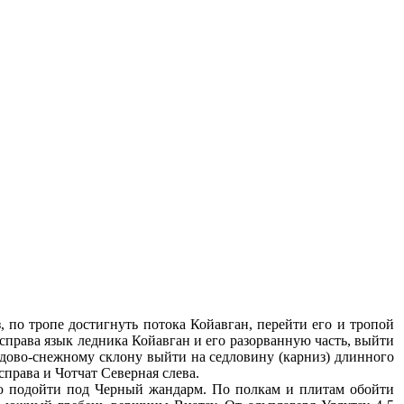
, по тропе достигнуть потока Койавган, перейти его и тропой
справа язык ледника Койавган и его разорванную часть, выйти
едово-снежному склону выйти на седловину (карниз) длинного
права и Чотчат Северная слева.
ню подойти под Черный жандарм. По полкам и плитам обойти