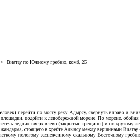
 Виатау по Южному гребню, комб, 2Б
человек) перейти по мосту реку Адырсу, свернуть вправо и вниз
е площадки, подойти к левобережной морене. По морене, обойдя 
ересечь ледник вверх влево (закрытые трещины) и по крутому л
жандарма, стоящего в хребте Адылсу между вершинами Виатау с
 легкому пологому заснеженному скальному Восточному греб