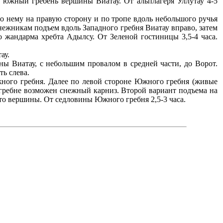
д южный гребень вершины Виатау. От альплагеря Уллутау 4-5
о нему на правую сторону и по тропе вдоль небольшого ручья
ежникам подъем вдоль Западного гребня Виатау вправо, затем
жандарма хребта Адылсу. От Зеленой гостиницы 3,5-4 часа.
ау.
ы Виатау, с небольшим провалом в средней части, до Ворот.
ь слева.
ного гребня. Далее по левой стороне Южного гребня (живые
 гребне возможен снежный карниз. Второй вариант подъема на
лато вершины. От седловины Южного гребня 2,5-3 часа.