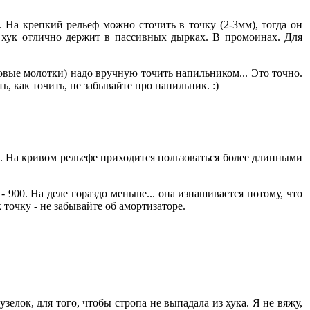
. На крепкий рельеф можно сточить в точку (2-3мм), тогда он
й хук отлично держит в пассивных дырках. В промоинах. Для
довые молотки) надо вручную точить напильником... Это точно.
ь, как точить, не забывайте про напильник. :)
. На кривом рельефе приходится пользоваться более длинными
900. На деле гораздо меньше... она изнашивается потому, что
 точку - не забывайте об амортизаторе.
елок, для того, чтобы стропа не выпадала из хука. Я не вяжу,