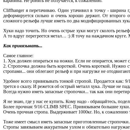
карабина. Не ронять не получается, к сожалению.
Cliffhanger я перетачиваю. Один утачивил в точку - ширина 
деформируется сильно и очень хорошо держит. От второго о
сложного рельефа лучше иметь по два модифицированных хука
Хуки надо точить. Но очень острые хуки могут сколоть рельеф
А то вдруг перегреется метал… :) Я точу на наждачном круге. М
Как привязывать...
Самое главное:
1. Хук должен опираться на ножки. Если не опирается, может с
2. Стропочка должна быть короткой. Очень короткой. Нужно 
стропами... они облегают рельеф и при нагрузке не отодвигают
Удобнее всего привязывать тонкой стропой. Продается как: 9
трется о скалу. И режется об острый металл хука. Лучше не пад
Всегда нужно иметь запасные стропочки... так как они перети
Я не знаю, где у нас ее купить. Кому надо - обращайтесь, подел
Более прочная: 9/16 CLIMB SPEC. Привязываем большие хуки. 
Очень прочная стропа. Выдерживает 1000кг. Но, к сожалению т
Тоже имеет смысл иметь запасные приготовленные стропочки.
Стропы завязываем аккуратным узлом и обязательно нагружаем,