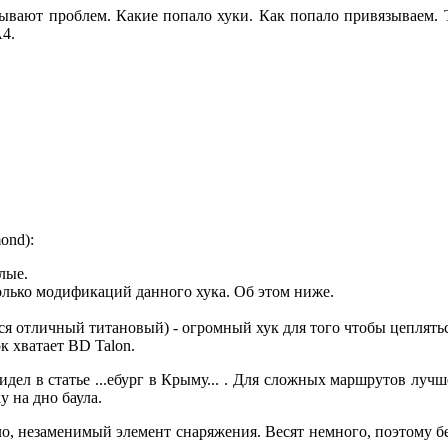
ывают проблем. Какие попало хуки. Как попало привязываем. 
A4.
ond):
злые.
колько модификаций данного хука. Об этом ниже.
тся отличный титановый) - огромный хук для того чтобы цеплять
к хватает BD Talon.
дел в статье ...ебург в Крыму... . Для сложных маршрутов лучш
у на дно баула.
ло, незаменимый элемент снаряжения. Весят немного, поэтому б