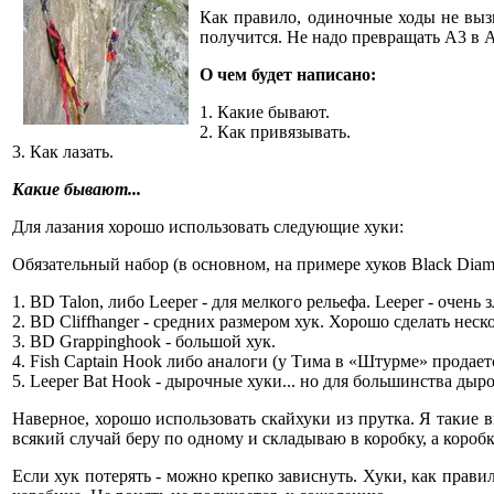
Как правило, одиночные ходы не выз
получится. Не надо превращать A3 в 
О чем будет написано:
1. Какие бывают.
2. Как привязывать.
3. Как лазать.
Какие бывают...
Для лазания хорошо использовать следующие хуки:
Обязательный набор (в основном, на примере хуков Black Diam
1. BD Talon, либо Leeper - для мелкого рельефа. Leeper - очень 
2. BD Cliffhanger - средних размером хук. Хорошо сделать нес
3. BD Grappinghook - большой хук.
4. Fish Captain Hook либо аналоги (у Тима в «Штурме» продае
5. Leeper Bat Hook - дырочные хуки... но для большинства дыро
Наверное, хорошо использовать скайхуки из прутка. Я такие ви
всякий случай беру по одному и складываю в коробку, а коробк
Если хук потерять - можно крепко зависнуть. Хуки, как прави