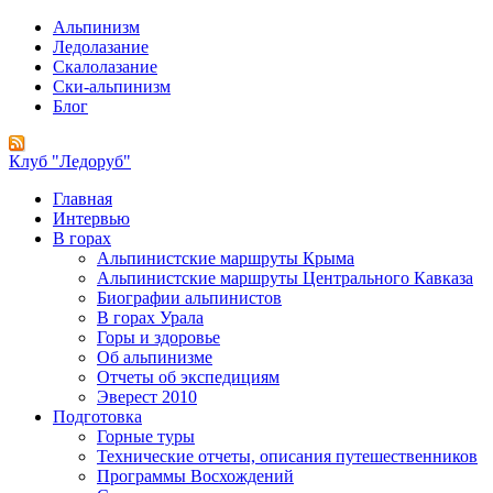
Альпинизм
Ледолазание
Скалолазание
Ски-альпинизм
Блог
Клуб "Ледоруб"
Главная
Интервью
В горах
Альпинистские маршруты Крыма
Альпинистские маршруты Центрального Кавказа
Биографии альпинистов
В горах Урала
Горы и здоровье
Об альпинизме
Отчеты об экспедициям
Эверест 2010
Подготовка
Горные туры
Технические отчеты, описания путешественников
Программы Восхождений