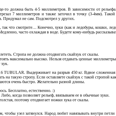
где-то должна быть 4-5 миллиметров. В зависимости от рельефа
трезал 7 миллиметров и также заточил в точку (3-4мм). Тако
. Придумал не сам. Подсмотрел у других.
, так что смотрите… Конечно, хуки (как и ледобуры, кошки, ле
едленно, часто охлаждая в воде. Будете кому-нибудь рассказыват
лететь. Стропа не должна отодвигать скайхук от скалы.
стоять максимально высоко. Нельзя отдавать ценные миллиметры
 хук.
/16 TUBULAR. Выдерживает на разрыв 450 кг. Вдвое сложенная - 
ать на такую стропу. Если оставляете скайхук с такой стропой как
раются очень быстро. Желательно разной длины.
юсь. Бесплатно, естественно. :)
Либо, когда позволяет рельеф, ввязываем ее в обычные хуки.
олстая, поэтому отодвигает ножки хука от скалы.
 чтобы узел затянулся. Народ любит навязывать внутри петли уз