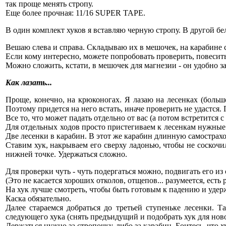
так проще менять стропу.
Еще более прочная: 11/16 SUPER TAPE.
В один комплект хуков я вставляю черную стропу. В другой бел
Вешаю слева и справа. Складываю их в мешочек, на карабине с
Если кому интересно, можете попробовать проверить, повесить
Можно сложить, кстати, в мешочек для магнезии - он удобно за
Как лазать...
Проще, конечно, на крюконогах. Я лазаю на лесенках (больш
Поэтому придется на него встать, иначе проверить не удастся.
Все то, что может падать отдельно от вас (а потом встретится с
Для отдельных ходов просто пристегиваем к лесенкам нужные с
Две лесенки в карабин. В этот же карабин длинную самострахо
Ставим хук, накрываем его сверху ладонью, чтобы не соскочил
нижней точке. Удержаться сложно.
Для проверки чуть - чуть подергаться можно, подвигать его из с
(Это не касается хороших отколов, отщепов... разумеется, есть
На хук лучше смотреть, чтобы быть готовым к падению и удер
Каска обязательно.
Далее стараемся добраться до третьей ступеньке лесенки. 
следующего хука (снять предъидущий и подобрать хук для новой 
Держаться нужно за стропочку, либо за карабин. Боитесь, что х