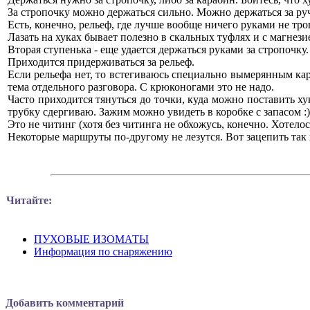
За стропочку можно держаться сильно. Можно держаться за руч
Есть, конечно, рельеф, где лучше вообще ничего руками не тро
Лазать на хуках бывает полезно в скальных туфлях и с магнези
Вторая ступенька - еще удается держаться руками за стропочку.
Приходится придерживаться за рельеф.
Если рельефа нет, то встегиваюсь специально вымерянным кара
тема отдельного разговора. С крюконогами это не надо.
Часто приходится тянуться до точки, куда можно поставить х
трубку сдергиваю. Зажим можно увидеть в коробке с запасом :)
Это не читинг (хотя без читинга не обхожусь, конечно. Хотелось,
Некоторые маршруты по-другому не лезутся. Вот зацепить так 
Читайте:
ПУХОВЫЕ ИЗОМАТЫ
Информация по снаряжению
Добавить комментарий