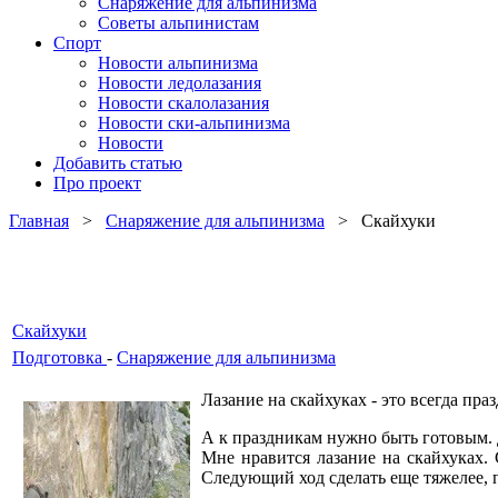
Снаряжение для альпинизма
Советы альпинистам
Спорт
Новости альпинизма
Новости ледолазания
Новости скалолазания
Новости ски-альпинизма
Новости
Добавить статью
Про проект
Главная
>
Снаряжение для альпинизма
> Cкайхуки
Cкайхуки
Подготовка
-
Снаряжение для альпинизма
Лазание на скайхуках - это всегда пра
А к праздникам нужно быть готовым. 
Мне нравится лазание на скайхуках. 
Следующий ход сделать еще тяжелее, 