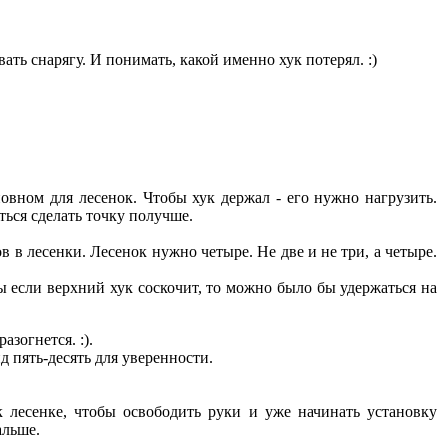
ть снарягу. И понимать, какой именно хук потерял. :)
овном для лесенок. Чтобы хук держал - его нужно нагрузить.
ться сделать точку получше.
 в лесенки. Лесенок нужно четыре. Не две и не три, а четыре.
бы если верхний хук соскочит, то можно было бы удержаться на
азогнется. :).
д пять-десять для уверенности.
к лесенке, чтобы освободить руки и уже начинать установку
альше.