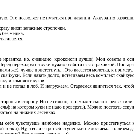
ую. Это позволяет не путаться при лазании. Аккуратно развешива
разу висят запасные стропочки.
 без мешка.
тягивается.
е нравятся, но, очевидно, крюконоги лучше). Мои советы в осн
 Перед переходом на хуки нужно озаботиться страховкой. Постара
 вами же), лучше пристегнуть... Это касается молотка, к примеру.
кайхуки. Если лазать долго, встегиваем весь комплект скайхуков
вку и комплект хуков.
 и не попал в лоб. И нагружаем. Стараемся двигаться так, что
тороны в сторону. Но не сильно, а то может сколоть рельеф или р
 рельф на котором хуки не надо проверять). Можно постоять секун
жаться на нижних лесенках.
Там себя чувствуешь наиболее надежно. Можно пристегнуться 
точки). Ну, а если с третьей ступеньки не достаем... то лезем д
ук слетит? Разумеется, слетит… :)