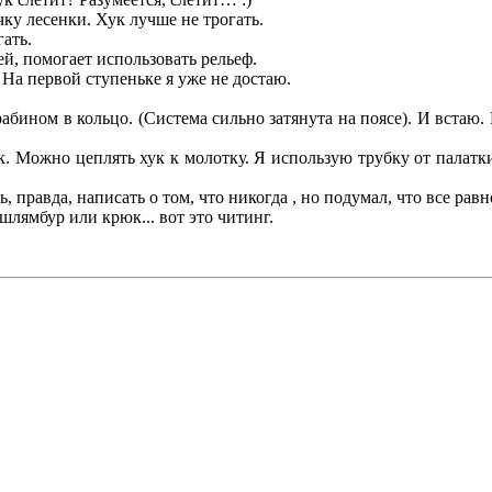
ку лесенки. Хук лучше не трогать.
гать.
ей, помогает использовать рельеф.
 На первой ступеньке я уже не достаю.
бином в кольцо. (Система сильно затянута на поясе). И встаю. 
ук. Можно цеплять хук к молотку. Я использую трубку от палат
 правда, написать о том, что никогда , но подумал, что все равно 
шлямбур или крюк... вот это читинг.