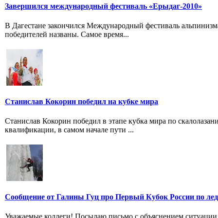
Завершился международный фестиваль «Ерыдаг-2010»
В Дагестане закончился Международный фестиваль альпинизма
победителей названы. Самое время...
Станислав Кокорин победил на кубке мира
Станислав Кокорин победил в этапе кубка мира по скалолазан
квалификации, в самом начале пути ...
Сообщение от Галины Гуц про Первый Кубок России по лед
Уважаемые коллеги! Посылаю письмо с объяснением ситуации