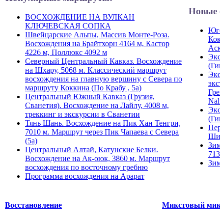
Новые 
ВОСХОЖДЕНИЕ НА ВУЛКАН
КЛЮЧЕВСКАЯ СОПКА
Юго
Швейцарские Альпы, Массив Монте-Роза.
Кок
Восхождения на Брайтхорн 4164 м, Кастор
Ас
4226 м, Поллюкс 4092 м
Экс
Северный Центральный Кавказ. Восхождение
(Ги
на Шхару, 5068 м. Классический маршрут
Экс
восхождения на главную вершину с Севера по
экс
маршруту Коккина (По Крабу , 5а)
Гре
Центральный Южный Кавказ (Грузия,
Nal
Сванетия). Восхождение на Лайлу, 4008 м,
Экс
треккинг и экскурсии в Сванетии
(Ги
Тянь Шань. Восхождение на Пик Хан Тенгри,
Пер
7010 м. Маршрут через Пик Чапаева с Севера
Ши
(5а)
Зим
Центральный Алтай, Катунские Белки.
713
Восхождение на Ак-оюк, 3860 м. Маршрут
Зим
восхождения по восточному гребню
Программа восхождения на Арарат
Восстановление
Микстовый мик