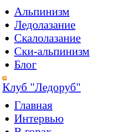
Альпинизм
Ледолазание
Скалолазание
Ски-альпинизм
Блог
Клуб "Ледоруб"
Главная
Интервью
В горах