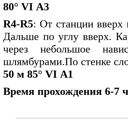
80° VI А3
R4-R5
: От станции вверх
Дальше по углу вверх. Ка
через небольшое нави
шлямбурами.По стенке сло
50 м 85° VI А1
Время прохождения 6-7 ч