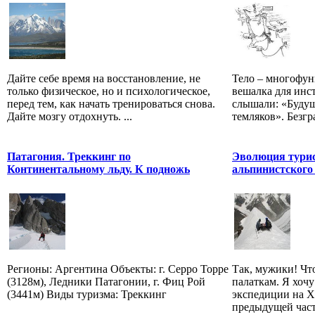
Дайте себе время на восстановление, не
Тело – многофун
только физическое, но и психологическое,
вешалка для инст
перед тем, как начать тренироваться снова.
слышали: «Будущ
Дайте мозгу отдохнуть. ...
темляков». Безгр
Патагония. Треккинг по
Эволюция турис
Континентальному льду. К подножь
альпинистского
Регионы: Аргентина Объекты: г. Серро Торре
Так, мужики! Чт
(3128м), Ледники Патагонии, г. Фиц Рой
палаткам. Я хочу
(3441м) Виды туризма: Треккинг
экспедиции на Х
предыдущей части