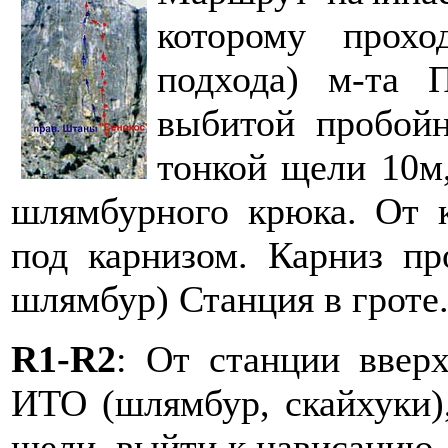
которому прохо
подхода) м-та 
выбитой пробойн
тонкой щели 10м,
шлямбурного крюка. От к
под карнизом. Карниз пр
шлямбур) Станция в гроте
R1-R2
: От станции ввер
ИТО (шлямбур, скайхуки)
щели, выйти к нависанию.