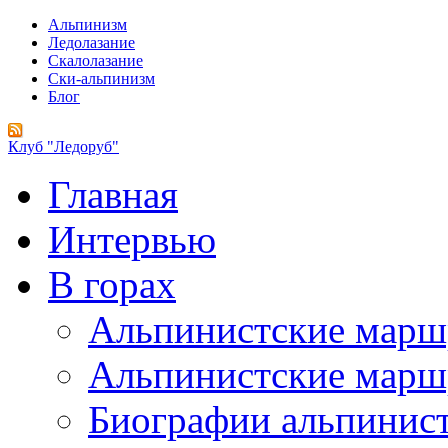
Альпинизм
Ледолазание
Скалолазание
Ски-альпинизм
Блог
Клуб "Ледоруб"
Главная
Интервью
В горах
Альпинистские мар
Альпинистские марш
Биографии альпинис