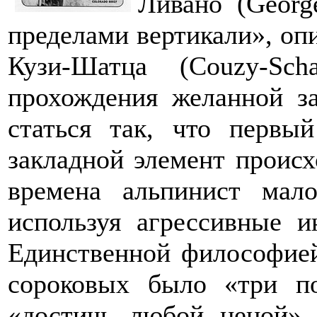
Ливано (Georg
пределами вертикали», оп
Кузи-Шатца (Couzy-Sc
прохождения желанной з
статься так, что первы
закладной элемент проис
времена альпинист мал
используя агрессивные и
Единственной философией
сороковых было «три п
«достичь любой ценой»,