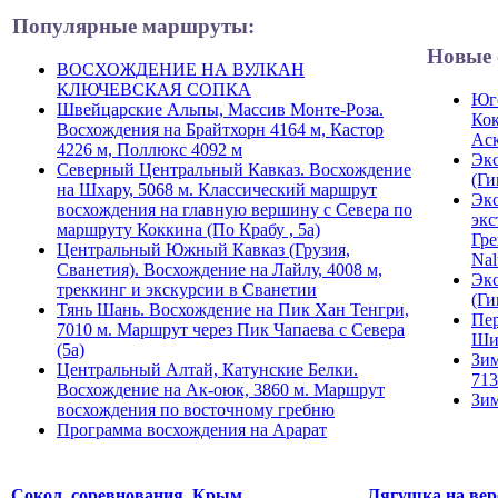
Популярные маршруты:
Новые 
ВОСХОЖДЕНИЕ НА ВУЛКАН
КЛЮЧЕВСКАЯ СОПКА
Юго
Швейцарские Альпы, Массив Монте-Роза.
Кок
Восхождения на Брайтхорн 4164 м, Кастор
Ас
4226 м, Поллюкс 4092 м
Экс
Северный Центральный Кавказ. Восхождение
(Ги
на Шхару, 5068 м. Классический маршрут
Экс
восхождения на главную вершину с Севера по
экс
маршруту Коккина (По Крабу , 5а)
Гре
Центральный Южный Кавказ (Грузия,
Nal
Сванетия). Восхождение на Лайлу, 4008 м,
Экс
треккинг и экскурсии в Сванетии
(Ги
Тянь Шань. Восхождение на Пик Хан Тенгри,
Пер
7010 м. Маршрут через Пик Чапаева с Севера
Ши
(5а)
Зим
Центральный Алтай, Катунские Белки.
713
Восхождение на Ак-оюк, 3860 м. Маршрут
Зим
восхождения по восточному гребню
Программа восхождения на Арарат
Сокол, соревнования, Крым
Лягушка на вер