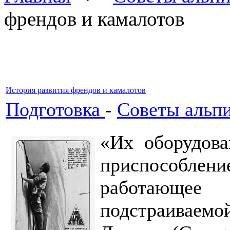
френдов и камалотов
История развития френдов и камалотов
Подготовка
-
Советы альп
«Их оборудова
приспособл
работающее
подстраиваемо