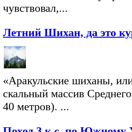
чувствовал,...
Летний Шихан, да это ку
«Аракульские шиханы, ил
скальный массив Среднего
40 метров). ...
Поход 3 к.с. по Южному 