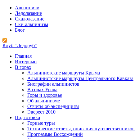
Альпинизм
Ледолазание
Скалолазание
Ски-альпинизм
Блог
Клуб "Ледоруб"
Главная
Интервью
В горах
Альпинистские маршруты Крыма
Альпинистские маршруты Центрального Кавказа
Биографии альпинистов
В горах Урала
Горы и здоровье
Об альпинизме
Отчеты об экспедициям
Эверест 2010
Подготовка
Горные туры
Технические отчеты, описания путешественников
Программы Восхождений