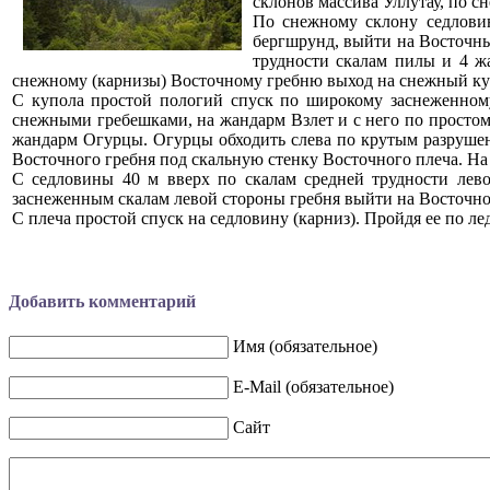
склонов массива Уллутау, по с
По снежному склону седловин
бергшрунд, выйти на Восточны
трудности скалам пилы и 4 ж
снежному (карнизы) Восточному гребню выход на снежный ку
С купола простой пологий спуск по широкому заснеженном
снежными гребешками, на жандарм Взлет и с него по просто
жандарм Огурцы. Огурцы обходить слева по крутым разрушен
Восточного гребня под скальную стенку Восточного плеча. На 
С седловины 40 м вверх по скалам средней трудности лево
заснеженным скалам левой стороны гребня выйти на Восточно
С плеча простой спуск на седловину (карниз). Пройдя ее по ле
Добавить комментарий
Имя (обязательное)
E-Mail (обязательное)
Сайт