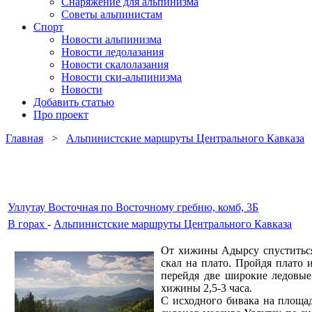
Снаряжение для альпинизма
Советы альпинистам
Спорт
Новости альпинизма
Новости ледолазания
Новости скалолазания
Новости ски-альпинизма
Новости
Добавить статью
Про проект
Главная
>
Альпинистские маршруты Центрального Кавказа
>
Уллутау Восточная по Восточному гребню, комб, 3Б
В горах
-
Альпинистские маршруты Центрального Кавказа
От хижины Адырсу спуститься 
скал на плато. Пройдя плато
перейдя две широкие ледовые
хижины 2,5-3 часа.
С исходного бивака на площа