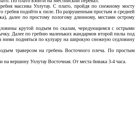
ато. По плато взойти на Местийский перевал.
ебня массива Уллутау. С плато, пройдя по снежному мосту
го гребня подойти к пиле. По разрушенным простым и средней
ка), далее по простому пологому длинному, местами острому
дловины крутой подъем по скалам, чередующимся с острыми
ычку. Далее по гребню маленьких жандармов второй пилы под
за ними подняться по кулуару на широкую снежную седловину
подъем траверсом на гребень Восточного плеча. По простым
и на вершину Уллутау Восточная. От места бивака 3-4 часа.