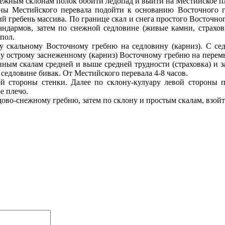
нежным склонам полок обойти ледопад и выйти на Местийское пл
ы Местийского перевала подойти к основанию Восточного гр
й гребень массива. По границе скал и снега простого Восточно
андармов, затем по снежной седловине (живые камни, страхов
пол.
у скальному Восточному гребню на седловину (карниз). С се
му острому заснеженному (карниз) Восточному гребню на перем
ным скалам средней и выше средней трудности (страховка) и 
седловине бивак. От Местийского перевала 4-8 часов.
й стороны стенки. Далее по склону-кулуару левой стороны 
е плечо.
дово-снежному гребню, затем по склону и простым скалам, взойт