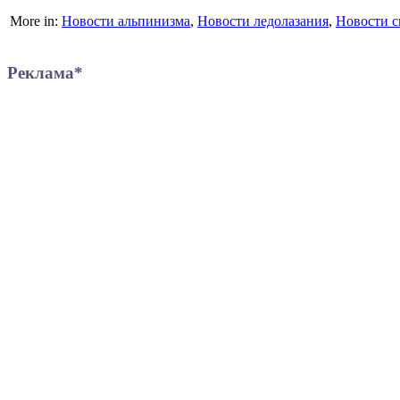
More in:
Новости альпинизма
,
Новости ледолазания
,
Новости с
Реклама*