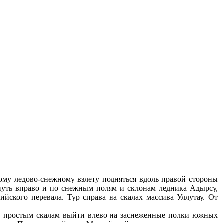
ому ледово-снежному взлету подняться вдоль правой стороны
рнуть вправо и по снежным полям и склонам ледника Адырсу,
ского перевала. Тур справа на скалах массива Уллутау. От
по простым скалам выйти влево на заснеженные полки южных