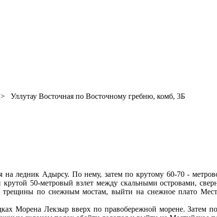
 Уллутау Восточная по Восточному гребню, комб, 3Б
на ледник Адырсу. По нему, затем по крутому 60-70 - метров
 и крутой 50-метровый взлет между скальными островами, све
 трещины по снежным мостам, выйти на снежное плато Местий
дках Морена Лекзыр вверх по правобережной морене. Затем 