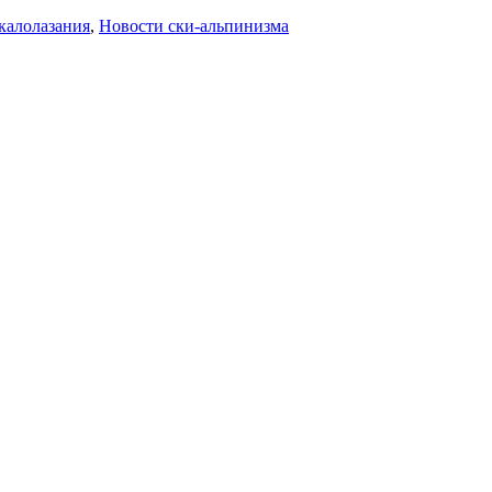
калолазания
,
Новости ски-альпинизма