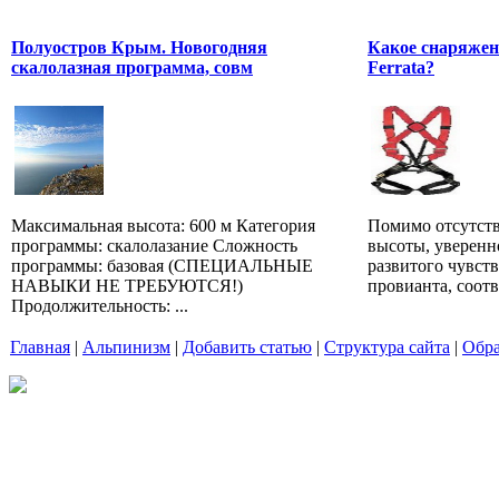
Полуостров Крым. Новогодняя
Какое снаряжен
скалолазная программа, совм
Ferrata?
Максимальная высота: 600 м Категория
Помимо отсутств
программы: скалолазание Сложность
высоты, уверенно
программы: базовая (СПЕЦИАЛЬНЫЕ
развитого чувств
НАВЫКИ НЕ ТРЕБУЮТСЯ!)
провианта, соотв
Продолжительность: ...
Главная
|
Альпинизм
|
Добавить статью
|
Структура сайта
|
Обра