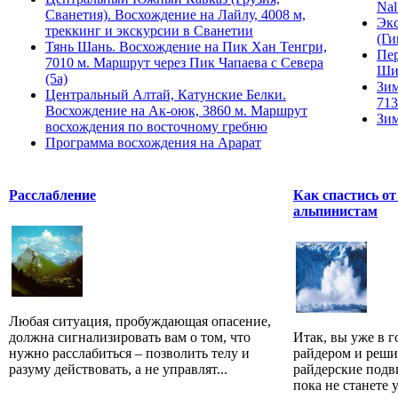
Nal
Сванетия). Восхождение на Лайлу, 4008 м,
Экс
треккинг и экскурсии в Сванетии
(Ги
Тянь Шань. Восхождение на Пик Хан Тенгри,
Пер
7010 м. Маршрут через Пик Чапаева с Севера
Ши
(5а)
Зим
Центральный Алтай, Катунские Белки.
713
Восхождение на Ак-оюк, 3860 м. Маршрут
Зим
восхождения по восточному гребню
Программа восхождения на Арарат
Расслабление
Как спастись от
альпинистам
Любая ситуация, пробуждающая опасение,
должна сигнализировать вам о том, что
Итак, вы уже в г
нужно расслабиться – позволить телу и
райдером и реши
разуму действовать, а не управлят...
райдерские подв
пока не станете у