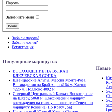
Пароль
Запомнить меня
Забыли пароль?
Забыли логин?
Регистрация
Популярные маршруты:
Новые 
ВОСХОЖДЕНИЕ НА ВУЛКАН
КЛЮЧЕВСКАЯ СОПКА
Юго
Швейцарские Альпы, Массив Монте-Роза.
Кок
Восхождения на Брайтхорн 4164 м, Кастор
Ас
4226 м, Поллюкс 4092 м
Экс
Северный Центральный Кавказ. Восхождение
(Ги
на Шхару, 5068 м. Классический маршрут
Экс
восхождения на главную вершину с Севера по
экс
маршруту Коккина (По Крабу , 5а)
Гре
Центральный Южный Кавказ (Грузия,