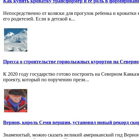
Как купить кроватку трансформер и ее роль в формирован
Непосредственно от коляски для прогулок ребенка и кроватки 
его родителей. Если в детской к...
Пресса о строительстве горнолыжных курортов на Северн
К 2020 году государство готово построить на Северном Кавка
проекту, который по поручению прези...
Вернон, король Семи вершин, установил новый рекорд ско
Знаменитый, можно сказать великий американский гид Вернон