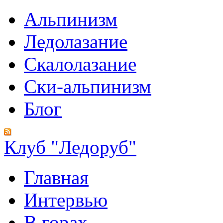
Альпинизм
Ледолазание
Скалолазание
Ски-альпинизм
Блог
Клуб "Ледоруб"
Главная
Интервью
В горах