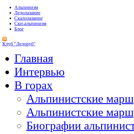
Альпинизм
Ледолазание
Скалолазание
Ски-альпинизм
Блог
Клуб "Ледоруб"
Главная
Интервью
В горах
Альпинистские мар
Альпинистские марш
Биографии альпинис