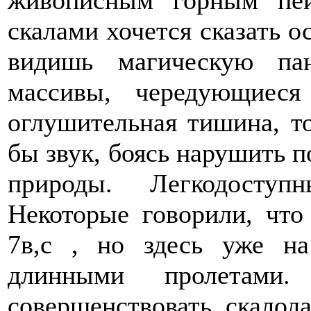
живописным горным пе
скалами хочется сказать о
видишь магическую пан
массивы, чередующиес
оглушительная тишина, то
бы звук, боясь нарушить 
природы. Легкодосту
Некоторые говорили, что
7в,с , но здесь уже н
длинными пролетам
совершенствовать скалол