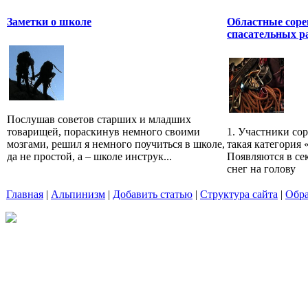
Заметки о школе
Областные соре
спасательных р
Послушав советов старших и младших
товарищей, пораскинув немного своими
1. Участники со
мозгами, решил я немного поучиться в школе,
такая категория 
да не простой, а – школе инструк...
Появляются в се
снег на голову
Главная
|
Альпинизм
|
Добавить статью
|
Структура сайта
|
Обра