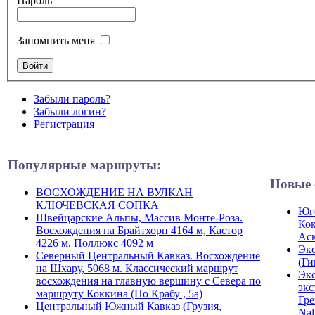
Пароль
Запомнить меня
Забыли пароль?
Забыли логин?
Регистрация
Популярные маршруты:
Новые 
ВОСХОЖДЕНИЕ НА ВУЛКАН
КЛЮЧЕВСКАЯ СОПКА
Юго
Швейцарские Альпы, Массив Монте-Роза.
Кок
Восхождения на Брайтхорн 4164 м, Кастор
Ас
4226 м, Поллюкс 4092 м
Экс
Северный Центральный Кавказ. Восхождение
(Ги
на Шхару, 5068 м. Классический маршрут
Экс
восхождения на главную вершину с Севера по
экс
маршруту Коккина (По Крабу , 5а)
Гре
Центральный Южный Кавказ (Грузия,
Nal