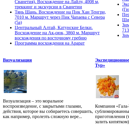
Сванетия). Восхождение на Лайлу, 4008 м,
Экс
треккинг и экскурсии в Сванетии
(Ги
Тянь Шань. Восхождение на Пик Хан Тенгри,
Пер
7010 м. Маршрут через Пик Чапаева с Севера
Ши
(5а)
Зим
Центральный Алтай, Катунские Белки.
713
Восхождение на Ак-оюк, 3860 м. Маршрут
Зим
восхождения по восточному гребню
Программа восхождения на Арарат
Визуализация
Экспедиционное
Тур»
Визуализация – это моральное
воспроизведение, с закрытыми глазами,
Компания «Гала-
действия, которое вы собираетесь совершить,
сублимированны
как например, пролезть сложную вере...
приготовления (т
залить кипятком).