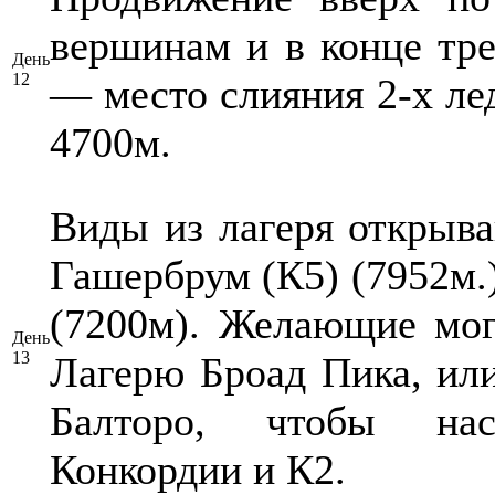
вершинам и в конце тре
День
12
— место слияния 2-х лед
4700м.
Виды из лагеря открыва
Гашербрум (К5) (7952м.)
(7200м). Желающие мог
День
13
Лагерю Броад Пика, ил
Балторо, чтобы нас
Конкордии и К2.