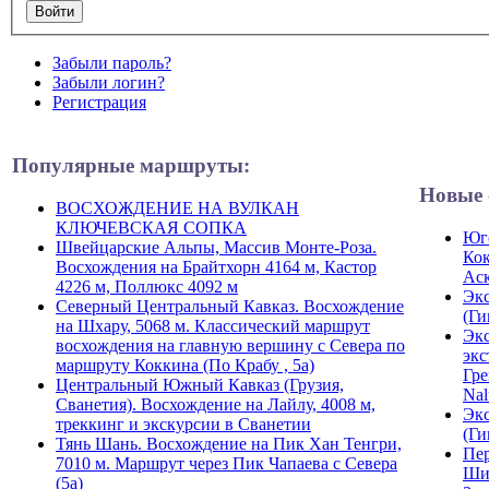
Забыли пароль?
Забыли логин?
Регистрация
Популярные маршруты:
Новые 
ВОСХОЖДЕНИЕ НА ВУЛКАН
КЛЮЧЕВСКАЯ СОПКА
Юго
Швейцарские Альпы, Массив Монте-Роза.
Кок
Восхождения на Брайтхорн 4164 м, Кастор
Ас
4226 м, Поллюкс 4092 м
Экс
Северный Центральный Кавказ. Восхождение
(Ги
на Шхару, 5068 м. Классический маршрут
Экс
восхождения на главную вершину с Севера по
экс
маршруту Коккина (По Крабу , 5а)
Гре
Центральный Южный Кавказ (Грузия,
Nal
Сванетия). Восхождение на Лайлу, 4008 м,
Экс
треккинг и экскурсии в Сванетии
(Ги
Тянь Шань. Восхождение на Пик Хан Тенгри,
Пер
7010 м. Маршрут через Пик Чапаева с Севера
Ши
(5а)