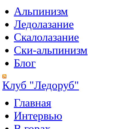
Альпинизм
Ледолазание
Скалолазание
Ски-альпинизм
Блог
Клуб "Ледоруб"
Главная
Интервью
В горах