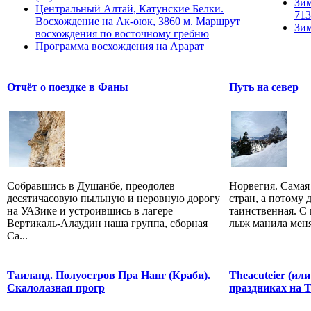
Зим
Центральный Алтай, Катунские Белки.
713
Восхождение на Ак-оюк, 3860 м. Маршрут
Зим
восхождения по восточному гребню
Программа восхождения на Арарат
Отчёт о поездке в Фаны
Путь на север
Собравшись в Душанбе, преодолев
Норвегия. Самая
десятичасовую пыльную и неровную дорогу
стран, а потому 
на УАЗике и устроившись в лагере
таинственная. С
Вертикаль-Алаудин наша группа, сборная
лыж манила меня 
Са...
Таиланд. Полуостров Пра Нанг (Краби).
Theacuteier (ил
Скалолазная прогр
праздниках на 