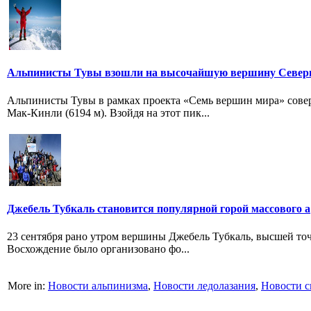
Альпинисты Тувы взошли на высочайшую вершину Север
Альпинисты Тувы в рамках проекта «Семь вершин мира» сов
Мак-Кинли (6194 м). Взойдя на этот пик...
Джебель Тубкаль становится популярной горой массового а
23 сентября рано утром вершины Джебель Тубкаль, высшей точ
Восхождение было организовано фо...
More in:
Новости альпинизма
,
Новости ледолазания
,
Новости с