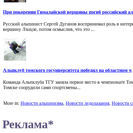
При покорении Гималайской вершины погиб российский а
Русский альпинист Сергей Дуганов воспринимал роль в инте
вершину Лхоцзе, потом осмыслив, что это ...
Альпклуб томского госунверситета победил на областном ч
Команда Альпклуба ТГУ заняла первое место в чемпионате Том
Томске соорудили сами спортсмены...
More in:
Новости альпинизма
,
Новости ледолазания
,
Новости с
Реклама*