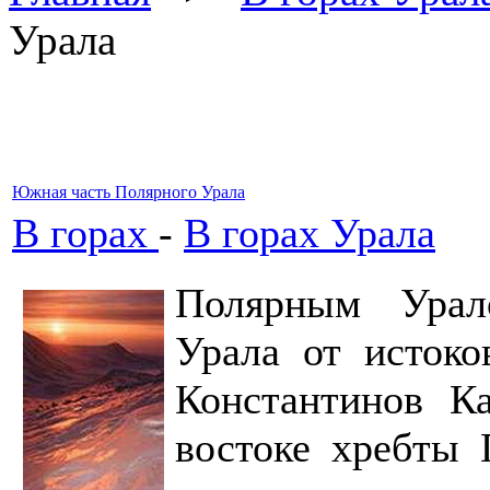
Урала
Южная часть Полярного Урала
В горах
-
В горах Урала
Полярным Урал
Урала от исток
Константинов К
востоке хребты