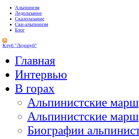
Альпинизм
Ледолазание
Скалолазание
Ски-альпинизм
Блог
Клуб "Ледоруб"
Главная
Интервью
В горах
Альпинистские мар
Альпинистские марш
Биографии альпинис