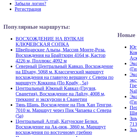
Забыли логин?
Регистрация
Популярные маршруты:
Новые 
ВОСХОЖДЕНИЕ НА ВУЛКАН
КЛЮЧЕВСКАЯ СОПКА
Юго
Швейцарские Альпы, Массив Монте-Роза.
Кок
Восхождения на Брайтхорн 4164 м, Кастор
Ас
4226 м, Поллюкс 4092 м
Экс
Северный Центральный Кавказ. Восхождение
(Ги
на Шхару, 5068 м. Классический маршрут
Экс
восхождения на главную вершину с Севера по
экс
маршруту Коккина (По Крабу , 5а)
Гре
Центральный Южный Кавказ (Грузия,
Nal
Сванетия). Восхождение на Лайлу, 4008 м,
Экс
треккинг и экскурсии в Сванетии
(Ги
Тянь Шань. Восхождение на Пик Хан Тенгри,
Пер
7010 м. Маршрут через Пик Чапаева с Севера
Ши
(5а)
Зим
Центральный Алтай, Катунские Белки.
713
Восхождение на Ак-оюк, 3860 м. Маршрут
Зим
восхождения по восточному гребню