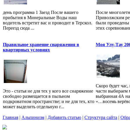
день программа 1 Заезд После вашего
После многолетн
прибытия в Минеральные Воды наш
Приволжским ре
водитель встретит вас и проводит в Терскол.
были проведены 
Переезд сюда ...
этих соревновани
Правильное хранение снаряжения в
Моя Улу-Тау 20
квартирных условиях
Скоро будет час,
Это - статья не для тех у кого все снаряжение
части выбираем 
свободно размещается в пыльном
выбранная 4А н
подкроватном пространстве; и не для тех, кто
«…восемь верёво
может выделить отдельную г...
Главная
|
Альпинизм
|
Добавить статью
|
Структура сайта
|
Обра