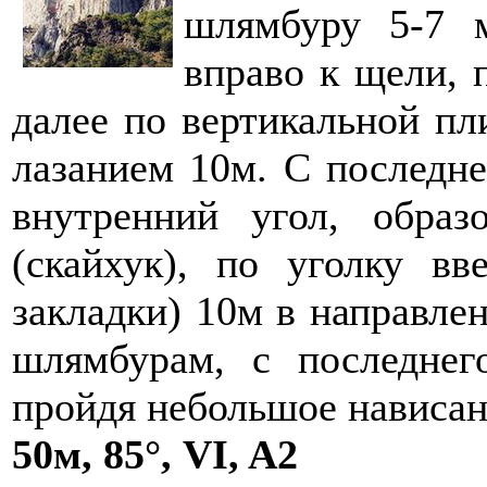
шлямбуру 5-7 
вправо к щели, 
далее по вертикальной п
лазанием 10м. С последне
внутренний угол, обра
(скайхук), по уголку вв
закладки) 10м в направле
шлямбурам, с последнег
пройдя небольшое нависан
50м, 85°, VI, A2