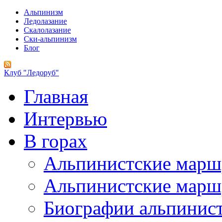
Альпинизм
Ледолазание
Скалолазание
Ски-альпинизм
Блог
Клуб "Ледоруб"
Главная
Интервью
В горах
Альпинистские мар
Альпинистские марш
Биографии альпинис