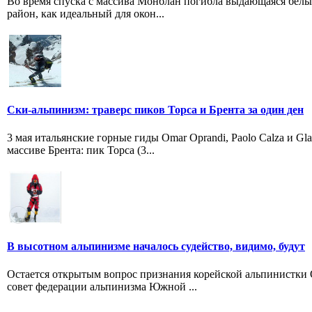
Во время спуска с массива Монблан погибла выдающаяся бельги
район, как идеальный для окон...
Ски-альпинизм: траверс пиков Торса и Брента за один ден
3 мая итальянские горные гиды Omar Oprandi, Paolo Calza и Gl
массиве Брента: пик Торса (3...
В высотном альпинизме началось судейство, видимо, будут
Остается открытым вопрос признания корейской альпинистки
совет федерации альпинизма Южной ...