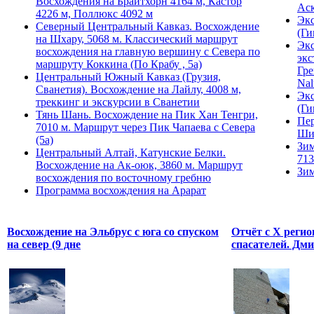
Восхождения на Брайтхорн 4164 м, Кастор
Ас
4226 м, Поллюкс 4092 м
Экс
Северный Центральный Кавказ. Восхождение
(Ги
на Шхару, 5068 м. Классический маршрут
Экс
восхождения на главную вершину с Севера по
экс
маршруту Коккина (По Крабу , 5а)
Гре
Центральный Южный Кавказ (Грузия,
Nal
Сванетия). Восхождение на Лайлу, 4008 м,
Экс
треккинг и экскурсии в Сванетии
(Ги
Тянь Шань. Восхождение на Пик Хан Тенгри,
Пер
7010 м. Маршрут через Пик Чапаева с Севера
Ши
(5а)
Зим
Центральный Алтай, Катунские Белки.
713
Восхождение на Ак-оюк, 3860 м. Маршрут
Зим
восхождения по восточному гребню
Программа восхождения на Арарат
Восхождение на Эльбрус с юга со спуском
Отчёт с Х реги
на север (9 дне
спасателей. Дм