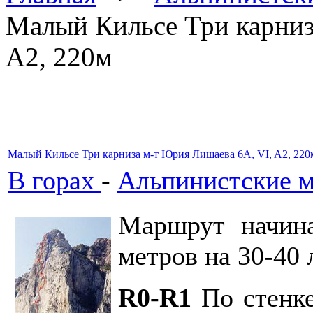
Малый Кильсе Три карниз
A2, 220м
Малый Кильсе Три карниза м-т Юрия Лишаева 6А, VI, A2, 220
В горах
-
Альпинистские 
Маршрут начина
метров на 30-40 
R0-R1
По стенке