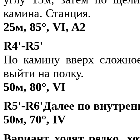
камина. Станция.
25м, 85°, VI, A2
R4'-R5'
По камину вверх сложное
выйти на полку.
50м, 80°, VI
R5'-R6'Далее по внутрен
50м, 70°, IV
Вариант ходят редко, хо