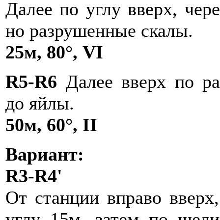
Далее по углу вверх, чер
но разрушенные скалы.
25м, 80°, VI
R5-R6
Далее вверх по ра
до яйлы.
50м, 60°, II
Вариант:
R3-R4'
От станции вправо вверх
углу 15м, затем по щел