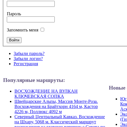
Пароль
Запомнить меня
Забыли пароль?
Забыли логин?
Регистрация
Популярные маршруты:
Новые 
ВОСХОЖДЕНИЕ НА ВУЛКАН
КЛЮЧЕВСКАЯ СОПКА
Юго
Швейцарские Альпы, Массив Монте-Роза.
Кок
Восхождения на Брайтхорн 4164 м, Кастор
Ас
4226 м, Поллюкс 4092 м
Экс
Северный Центральный Кавказ. Восхождение
(Ги
на Шхару, 5068 м. Классический маршрут
Экс
восхождения на главную вершину с Севера по