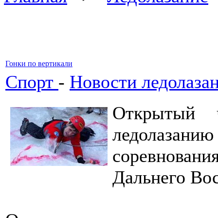
Гонки по вертикали
Спорт
-
Новости ледолаза
Открытый 
ледолазани
соревновани
Дальнего Вос