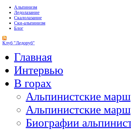
Альпинизм
Ледолазание
Скалолазание
Ски-альпинизм
Блог
Клуб "Ледоруб"
Главная
Интервью
В горах
Альпинистские мар
Альпинистские марш
Биографии альпинис