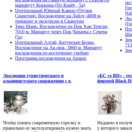
экс
маршруту Коккина (По Крабу , 5а)
Гре
Центральный Южный Кавказ (Грузия,
Nal
Сванетия). Восхождение на Лайлу, 4008 м,
Экс
треккинг и экскурсии в Сванетии
(Ги
Тянь Шань. Восхождение на Пик Хан Тенгри,
Пер
7010 м. Маршрут через Пик Чапаева с Севера
Ши
(5а)
Зим
Центральный Алтай, Катунские Белки.
713
Восхождение на Ак-оюк, 3860 м. Маршрут
Зим
восхождения по восточному гребню
Программа восхождения на Арарат
Эволюция туристического и
«БС vs BD» - те
альпинистского снаряжения с к
фирмой Black D
Чтобы понять современную горелку и
Недавно я получи
правильно ее эксплуатировать нужно знать
у которого завал