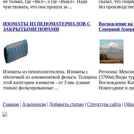
не только, где «Вкл», а где «Выкл». Надо
сказал, что снар
чувствовать, что она прошла за ...
без производстве
ИЗОМАТЫ ИЗ ПЕНОМАТЕРИАЛОВ С
Восхождение на
ЗАКРЫТЫМИ ПОРАМИ
Северной Амери
Изоматы из пенополиэтилена. Изоматы с
Регионы: Мексик
оболочкой из алюминиевой фольги. Толщина
(5700м) Виды ту
этой категории изоматов - от 3 мм. (самые
Восхождение Ка
тонкие фольгированные ...
Новогодние и пр
Главная
|
Альпинизм
|
Добавить статью
|
Структура сайта
|
Обра