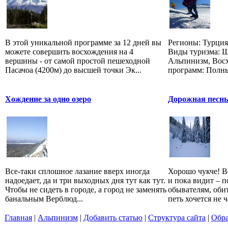
В этой уникальной программе за 12 дней вы
Регионы: Турция 
можете совершить восхождения на 4
Виды туризма: 
вершины - от самой простой пешеходной
Альпинизм, Вос
Пасачоа (4200м) до высшей точки Эк...
программ: Полны
Хождение за одно озеро
Дорожная песнь
Все-таки сплошное лазание вверх иногда
Хорошо чукче! Вс
надоедает, да и три выходных дня тут как тут.
и пока видит – п
Чтобы не сидеть в городе, а город не заменять
обывателям, оби
банальным Верблюд...
петь хочется не ча
Главная
|
Альпинизм
|
Добавить статью
|
Структура сайта
|
Обра