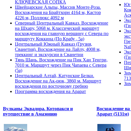
КЛЮЧЕВСКАЯ СОПКА
Юго
Швейцарские Альпы, Массив Монте-Роза.
Кок
Восхождения на Брайтхорн 4164 м, Кастор
Ас
4226 м, Поллюкс 4092 м
Экс
Северный Центральный Кавказ. Восхождение
(Ги
на Шхару, 5068 м. Классический маршрут
Экс
восхождения на главную вершину с Севера по
экс
маршруту Коккина (По Крабу , 5а)
Гре
Центральный Южный Кавказ (Грузия,
Nal
Сванетия). Восхождение на Лайлу, 4008 м,
Экс
треккинг и экскурсии в Сванетии
(Ги
Тянь Шань. Восхождение на Пик Хан Тенгри,
Пер
7010 м. Маршрут через Пик Чапаева с Севера
Ши
(5а)
Зим
Центральный Алтай, Катунские Белки.
713
Восхождение на Ак-оюк, 3860 м. Маршрут
Зим
восхождения по восточному гребню
Программа восхождения на Арарат
Вулканы Эквадора. Котопакси и
Восхождение на
путешествие в Амазонию
Арарат (5131м)