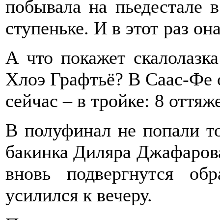
побывала на пьедестале 
ступеньке. И в этот раз она
А что покажет скалолазк
Хлоэ Графтьё? В Саас-Фе 
сейчас – в тройке: 8 оттяж
В полуфинал не попали т
бакинка Диляра Джафарова,
вновь подвергнутся об
усилился к вечеру.