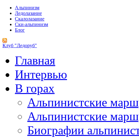
Альпинизм
Ледолазание
Скалолазание
Ски-альпинизм
Блог
Клуб "Ледоруб"
Главная
Интервью
В горах
Альпинистские мар
Альпинистские марш
Биографии альпинис