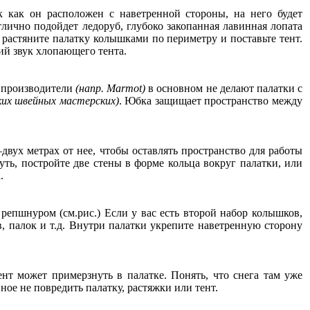
к как он расположен с наветренной стороны, на него будет
отлично подойдет ледоруб, глубоко закопанная лавинная лопата
 растяните палатку колышками по периметру и поставьте тент.
кий звук хлопающего тента.
е производители
(напр. Marmot)
в основном не делают палатки с
яких швейных мастерских)
. Юбка защищает пространство между
двух метрах от нее, чтобы оставлять пространство для работы
уть, постройте две стены в форме кольца вокруг палатки, или
.
репшнуром (см.рис.) Если у вас есть второй набор колышков,
, палок и т.д. Внутри палатки укрепите наветренную сторону
ент может примерзнуть в палатке. Понять, что снега там уже
ое не повредить палатку, растяжки или тент.