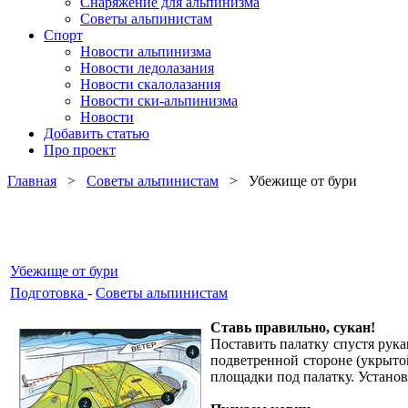
Снаряжение для альпинизма
Советы альпинистам
Спорт
Новости альпинизма
Новости ледолазания
Новости скалолазания
Новости ски-альпинизма
Новости
Добавить статью
Про проект
Главная
>
Советы альпинистам
> Убежище от бури
Убежище от бури
Подготовка
-
Советы альпинистам
Ставь правильно, сукан!
Поставить палатку спустя рука
подветренной стороне (укрытой
площадки под палатку. Установ