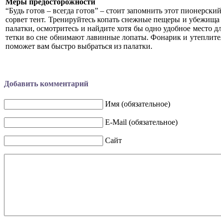
Меры предосторожности
“Будь готов – всегда готов” – стоит запомнить этот пионерски
сорвет тент. Тренируйтесь копать снежные пещеры и убежищ
палатки, осмотритесь и найдите хотя бы одно удобное место 
тетки во сне обнимают лавинные лопаты. Фонарик и утеплител
поможет вам быстро выбраться из палатки.
Добавить комментарий
Имя (обязательное)
E-Mail (обязательное)
Сайт