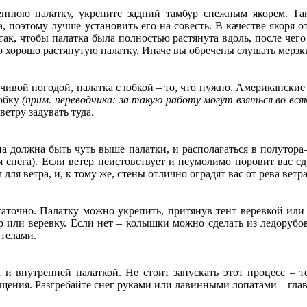
еннюю палатку, укрепите задний тамбур снежным якорем. Та
а, поэтому лучше установить его на совесть. В качестве якоря 
так, чтобы палатка была полностью растянута вдоль, после чего
я о хорошо растянутую палатку. Иначе вы обречены слушать мерз
нчивой погодой, палатка с юбкой – то, что нужно. Американски
 юбку
(прим. переводчика: за такую работу могут взяться во вс
ветру задувать туда.
а должна быть чуть выше палатки, и располагаться в полутора–
снега). Если ветер неистовствует и неумолимо норовит вас сд
ля ветра, и, к тому же, стены отлично оградят вас от рева ветра
точно. Палатку можно укрепить, притянув тент веревкой или 
 или веревку. Если нет – колышки можно сделать из ледорубов
 телами.
м и внутренней палаткой. Не стоит запускать этот процесс – т
щения. Разгребайте снег руками или лавинными лопатами – главн