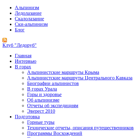
Альпинизм
Ледолазание
Скалолазание
Ски-альпинизм
Блог
Клуб "Ледоруб"
Главная
Интервью
В горах
Альпинистские маршруты Крыма
Альпинистские маршруты Центрального Кавказа
Биографии альпинистов
В горах Урала
Горы и здоровье
Об альпинизме
Отчеты об экспедициям
Эверест 2010
Подготовка
Горные туры
Технические отчеты, описания путешественников
Программы Восхождений