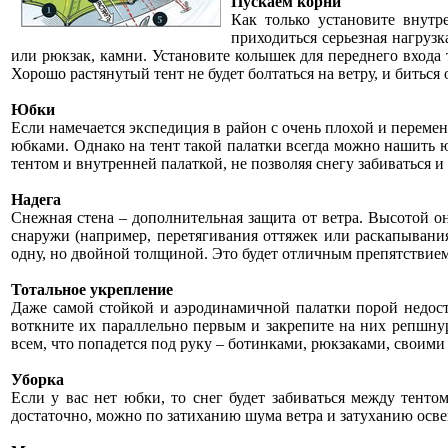
Пускаем корни
Как только установите внутр
приходиться серьезная нагрузк
или рюкзак, камни. Установите колышек для переднего входа 
Хорошо растянутый тент не будет болтаться на ветру, и битьс
Юбки
Если намечается экспедиция в район с очень плохой и переме
юбками. Однако на тент такой палатки всегда можно нашить
тентом и внутренней палаткой, не позволяя снегу забиваться и 
Надега
Снежная стена – дополнительная защита от ветра. Высотой он
снаружи (например, перетягивания оттяжек или раскапывания 
одну, но двойной толщиной. Это будет отличным препятствием д
Тотальное укрепление
Даже самой стойкой и аэродинамичной палатки порой недоста
воткните их параллельно первым и закрепите на них репшнур
всем, что попадется под руку – ботинками, рюкзаками, своими
Уборка
Если у вас нет юбки, то снег будет забиваться между тенто
достаточно, можно по затиханию шума ветра и затуханию осве