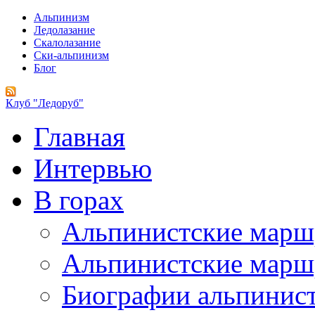
Альпинизм
Ледолазание
Скалолазание
Ски-альпинизм
Блог
Клуб "Ледоруб"
Главная
Интервью
В горах
Альпинистские мар
Альпинистские марш
Биографии альпинис