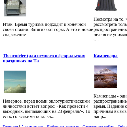
Несмотря на то,
Итак. Время туризма подходит к конечной
рассмотреть толь
своей стадии. Затягивают горы. А это и новое
распространённы
снаряжение
нельзя не упомян
з...
Theacuteier (или немного о февральских
Камнепады
праздниках на Та
Камнепады - одн
Наверное, перед всеми оклотуристическими
распространенны
личностями встает вопрос: «Как провести 4
время. Падение 
выходных, выпадающих на 23 февраля?». То
причинам вызыва
есть, со всякими остальн...
напр...
Главная
|
Альпинизм
|
Добавить статью
|
Структура сайта
|
Обра