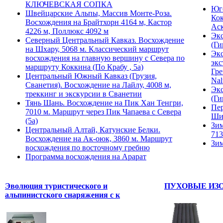
КЛЮЧЕВСКАЯ СОПКА
Юго
Швейцарские Альпы, Массив Монте-Роза.
Кок
Восхождения на Брайтхорн 4164 м, Кастор
Ас
4226 м, Поллюкс 4092 м
Экс
Северный Центральный Кавказ. Восхождение
(Ги
на Шхару, 5068 м. Классический маршрут
Экс
восхождения на главную вершину с Севера по
экс
маршруту Коккина (По Крабу , 5а)
Гре
Центральный Южный Кавказ (Грузия,
Nal
Сванетия). Восхождение на Лайлу, 4008 м,
Экс
треккинг и экскурсии в Сванетии
(Ги
Тянь Шань. Восхождение на Пик Хан Тенгри,
Пер
7010 м. Маршрут через Пик Чапаева с Севера
Ши
(5а)
Зим
Центральный Алтай, Катунские Белки.
713
Восхождение на Ак-оюк, 3860 м. Маршрут
Зим
восхождения по восточному гребню
Программа восхождения на Арарат
Эволюция туристического и
ПУХОВЫЕ ИЗ
альпинистского снаряжения с к