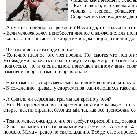
- Как правило, из скалолазани
уровня, а тренеры обладают 
Снаряжение, необходимое для т
- А нужно ли личное снаряжение? И если да, то сколько оно ст
- Если человек хочет приобрести личное снаряжение, для пол
скалолазание считается не дорогим видом спорта, а вполне до
- Что главное в этом виде спорта?
- Конечно, главное, это тренировки. Но, смотря что под эт
Необходимо включать в подготовку все параметры (физические
подготовке, но и специальной, присущей данному виду спор
изменения в организме и исправлять их.
- Надо заметить, спортсмен, быстро поднимающийся на такую 
- К сожалению, травмы у спортсменов, занимающихся такое дли
- А бывали ли серьезные травмы конкретно у тебя?
- Нет. На протяжение всего времени занятий максимум, что у
спорта, как ни странно, безопасный, так как всё происходит со
- Тем не менее, очевидно, что он требует серьезной подготовк
- Я начала заниматься скалолазанием с семи лет. А уже в 14
повезло. Мама - тренер по скалолазанию. Всё детство я прове