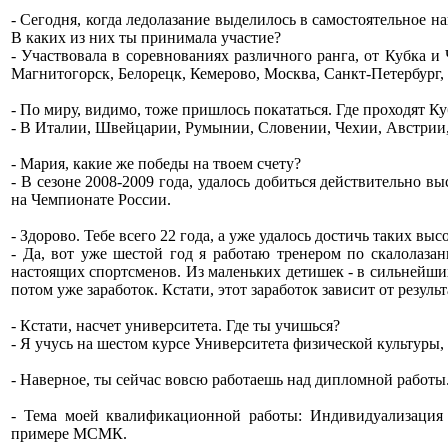
- Сегодня, когда ледолазание выделилось в самостоятельное
В каких из них ты принимала участие?
- Участвовала в соревнованиях различного ранга, от Кубка 
Магнитогорск, Белорецк, Кемерово, Москва, Санкт-Петербург,
- По миру, видимо, тоже пришлось покататься. Где проходят 
- В Италии, Швейцарии, Румынии, Словении, Чехии, Австрии,
- Мария, какие же победы на твоем счету?
- В сезоне 2008-2009 года, удалось добиться действительно 
на Чемпионате России.
- Здорово. Тебе всего 22 года, а уже удалось достичь таких в
- Да, вот уже шестой год я работаю тренером по скалолаза
настоящих спортсменов. Из маленьких детишек - в сильнейших 
потом уже заработок. Кстати, этот заработок зависит от резу
- Кстати, насчет университета. Где ты учишься?
- Я учусь на шестом курсе Университета физической культуры,
- Наверное, ты сейчас вовсю работаешь над дипломной работы.
- Тема моей квалификационной работы: Индивидуализация
примере МСМК.