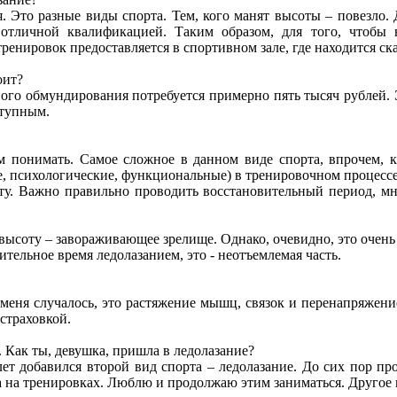
я. Это разные виды спорта. Тем, кого манят высоты – повезло.
отличной квалификацией. Таким образом, для того, чтобы н
ренировок предоставляется в спортивном зале, где находится ск
оит?
ного обмундирования потребуется примерно пять тысяч рублей. 
ступным.
им понимать. Самое сложное в данном виде спорта, впрочем, к
, психологические, функциональные) в тренировочном процессе
ту. Важно правильно проводить восстановительный период, мно
высоту – завораживающее зрелище. Однако, очевидно, это очень
тельное время ледолазанием, это - неотъемлемая часть.
 меня случалось, это растяжение мышц, связок и перенапряжени
 страховкой.
и. Как ты, девушка, пришла в ледолазание?
 лет добавился второй вид спорта – ледолазание. До сих пор 
ла на тренировках. Люблю и продолжаю этим заниматься. Другое 