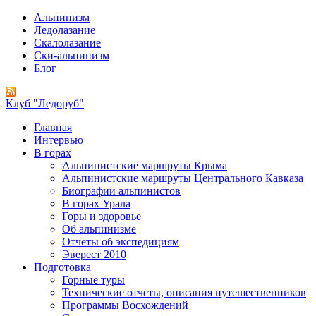
Альпинизм
Ледолазание
Скалолазание
Ски-альпинизм
Блог
Клуб "Ледоруб"
Главная
Интервью
В горах
Альпинистские маршруты Крыма
Альпинистские маршруты Центрального Кавказа
Биографии альпинистов
В горах Урала
Горы и здоровье
Об альпинизме
Отчеты об экспедициям
Эверест 2010
Подготовка
Горные туры
Технические отчеты, описания путешественников
Программы Восхождений