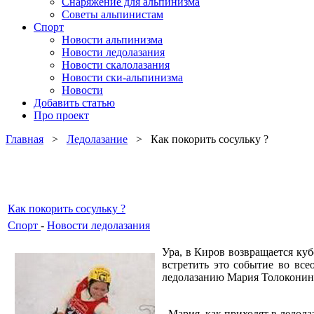
Снаряжение для альпинизма
Советы альпинистам
Спорт
Новости альпинизма
Новости ледолазания
Новости скалолазания
Новости ски-альпинизма
Новости
Добавить статью
Про проект
Главная
>
Ледолазание
> Как покорить сосульку ?
Как покорить сосульку ?
Спорт
-
Новости ледолазания
Ура, в Киров возвращается ку
встретить это событие во вс
ледолазанию Мария Толоконин
- Мария, как приходят в ледола