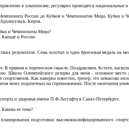
 направление в альпинизме, регулярно проводятся национальные
и Чемпионата России до Кубков и Чемпионатов Мира. Кубки и Че
 Архангельск, Киров.
Кубки и Чемпионаты Мира?
 Канаде и России.
высоких результатов. Семь золотых и одна бронзовая медаль на 
ысот. В прямом и переносном смысле. Поздравляем. Кстати, наск
нию. Школа Олимпийского резерва для меня - основное место р
спортсменов. Как наверно известно, тренер, это невысоко опла
льтатов моих подопечных на соревнованиях. После окончания уни
 спорта и здоровья имени П.Ф.Лесгафта в Санкт-Петербурге.
 Какова ее тема?
 планирования подготовки высококвалифицированного спортс