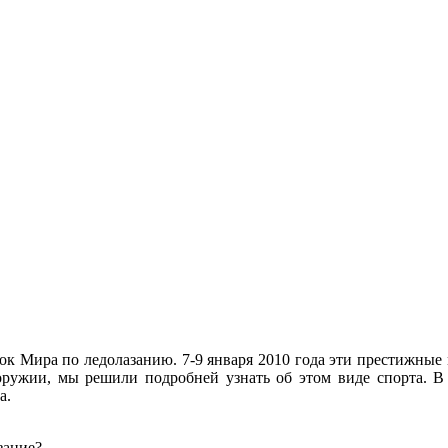
бок Мира по ледолазанию. 7-9 января 2010 года эти престижны
еоружии, мы решили подробней узнать об этом виде спорта. В
а.
зание?