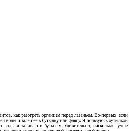
нтов, как разогреть организм перед лазаньем. Во-первых, если
ей воды и залей ее в бутылку или флягу. Я пользуюсь бутылкой
го воды и заливаю в бутылку. Удивительно, насколько лучше
и уж очень холодно, то лучше будет взять две бутылки.