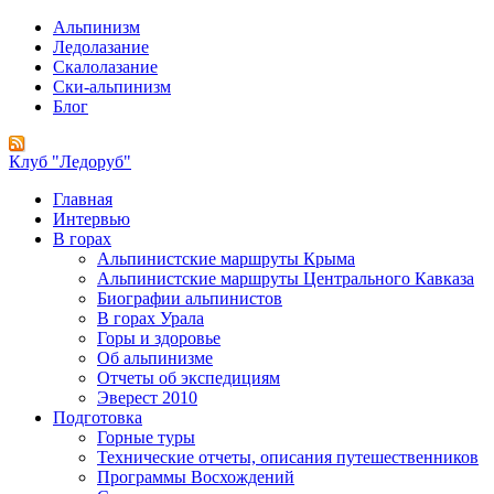
Альпинизм
Ледолазание
Скалолазание
Ски-альпинизм
Блог
Клуб "Ледоруб"
Главная
Интервью
В горах
Альпинистские маршруты Крыма
Альпинистские маршруты Центрального Кавказа
Биографии альпинистов
В горах Урала
Горы и здоровье
Об альпинизме
Отчеты об экспедициям
Эверест 2010
Подготовка
Горные туры
Технические отчеты, описания путешественников
Программы Восхождений