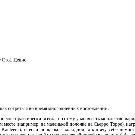
 Стеф Девис
 как согреться во время многодневных восхождений.
но мне практически всегда, поэтому у меня есть множество вариа
м месте (например, на маленькой полочке на Сьерро Торре), нагр
 Kanteens), и если ночь была холодной, я кипячу себе немно
ив теплого и зажав бутылку с горячей водой между ног. :) А есл