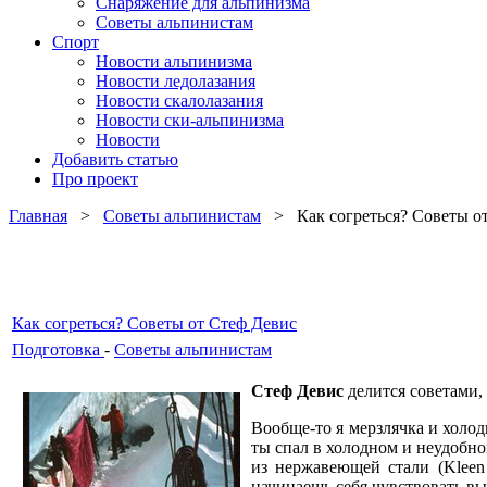
Снаряжение для альпинизма
Советы альпинистам
Спорт
Новости альпинизма
Новости ледолазания
Новости скалолазания
Новости ски-альпинизма
Новости
Добавить статью
Про проект
Главная
>
Советы альпинистам
> Как согреться? Советы от
Как согреться? Советы от Стеф Девис
Подготовка
-
Советы альпинистам
Стеф Девис
делится советами,
Вообще-то я мерзлячка и холод
ты спал в холодном и неудобно
из нержавеющей стали (Kleen
начинаешь себя чувствовать вып