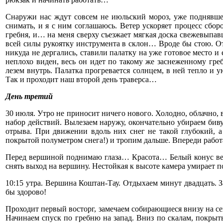
Снаружи нас ждут совсем не июльский мороз, уже поднявшее
снимать, и я с ним соглашаюсь. Ветер ускоряет процесс сбо
гребня, и… на меня сверху съезжает мягкая доска свежевыпавш
всей силы рукоятку инструмента в склон… Вроде бы стою. От
никуда не дергались, ставили палатку на уже готовое место и
неплохо виден, весь он идет по такому же заснеженному гр
лезем внутрь. Палатка прогревается солнцем, в ней тепло и 
Так и проходит наш второй день траверса…
День третий
30 июля. Утро не приносит ничего нового. Холодно, облачно,
набор действий. Вылезаем наружу, окончательно убираем биву
отрыва. При движении вдоль них снег не такой глубокий, а
покрытой полуметром снега!) и тропим дальше. Впереди работ
Перед вершиной поднимаю глаза… Красота… Белый конус вер
снять выход на вершину. Нестойкая к высоте камера умирает п
10:15 утра. Вершина Коштан-Тау. Отдыхаем минут двадцать. За
бы здорово!
Проходит первый восторг, замечаем собирающиеся внизу на се
Начинаем спуск по гребню на запад. Вниз по скалам, покрыты