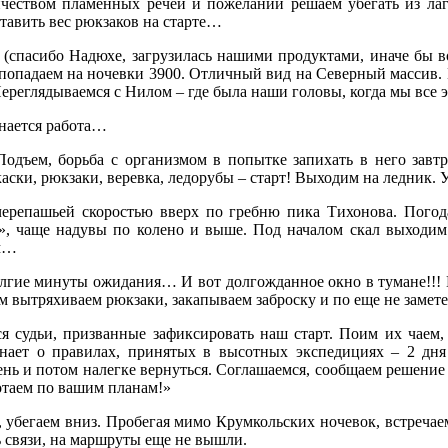
еством пламенных речей и пожеланий решаем убегать из лаге
ставить вес рюкзаков на старте…
(спасибо Надюхе, загрузилась нашими продуктами, иначе бы в
 попадаем на ночевки 3900. Отличный вид на Северный массив. 
ереглядываемся с Нилом – где была наши головы, когда мы вс
инается работа…
. Подъем, борьба с организмом в попытке запихать в него зав
каски, рюкзаки, веревка, ледорубы – старт! Выходим на ледник. 
ерепашьей скоростью вверх по гребню пика Тихонова. Погод
, чаще надувы по колено и выше. Под началом скал выходим н
им…
лгие минуты ожидания… И вот долгожданное окно в тумане!!! 
м вытряхиваем рюкзаки, закапываем заброску и по еще не замет
 судьи, призванные зафиксировать наш старт. Поим их чаем, 
минает о правилах, принятых в высотных экспедициях – 2 дня
 день и потом налегке вернуться. Соглашаемся, сообщаем решен
ботаем по вашим планам!»
, убегаем вниз. Пробегая мимо Крумкольских ночевок, встреча
ь связи, на маршруты еще не вышли.