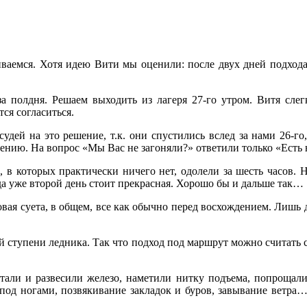
иваемся. Хотя идею Вити мы оценили: после двух дней подхода
а полдня. Решаем выходить из лагеря 27-го утром. Витя слег
ся согласиться.
дей на это решение, т.к. они спустились вслед за нами 26-го,
ению. На вопрос «Мы Вас не загоняли?» ответили только «Ест
 в которых практически ничего нет, одолели за шесть часов. 
да уже второй день стоит прекрасная. Хорошо бы и дальше так…
овая суета, в общем, все как обычно перед восхождением. Лишь 
й ступени ледника. Так что подход под маршрут можно считать 
али и развесили железо, наметили нитку подъема, попрощалис
под ногами, позвякивание закладок и буров, завывание ветра