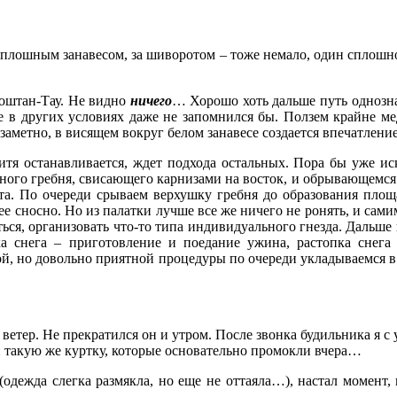
 сплошным занавесом, за шиворотом – тоже немало, один сплошн
Коштан-Тау. Не видно
ничего
… Хорошо хоть дальше путь однозна
 в других условиях даже не запомнился бы. Ползем крайне мед
заметно, в висящем вокруг белом занавесе создается впечатлен
итя останавливается, ждет подхода остальных. Пора бы уже и
жного гребня, свисающего карнизами на восток, и обрывающемся
а. По очереди срываем верхушку гребня до образования площа
нее сносно. Но из палатки лучше все же ничего не ронять, и са
ться, организовать что-то типа индивидуального гнезда. Дальше
ка снега – приготовление и поедание ужина, растопка снега
ной, но довольно приятной процедуры по очереди укладываемся 
етер. Не прекратился он и утром. После звонка будильника я с у
и такую же куртку, которые основательно промокли вчера…
одежда слегка размякла, но еще не оттаяла…), настал момент, 