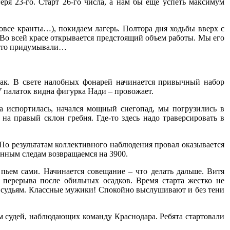
ря 23-го. Старт 26-го числа, а нам бы еще успеть максимум
овсе кранты…), покидаем лагерь. Полтора дня ходьбы вверх с
Во всей красе открывается предстоящий объем работы. Мы его
е это придумывали…
трак. В свете налобных фонарей начинается привычный набор
У палаток видна фигурка Нади – провожает.
а испортилась, начался мощный снегопад, мы погрузились в
а правый склон гребня. Где-то здесь надо траверсировать в
По результатам коллективного наблюдения провал оказывается
енным следам возвращаемся на 3900.
пьем сами. Начинается совещание – что делать дальше. Витя
 перерыва после обильных осадков. Время старта жестко не
ие судьям. Классные мужики! Спокойно выслушивают и без тени
ем судей, наблюдающих команду Краснодара. Ребята стартовали