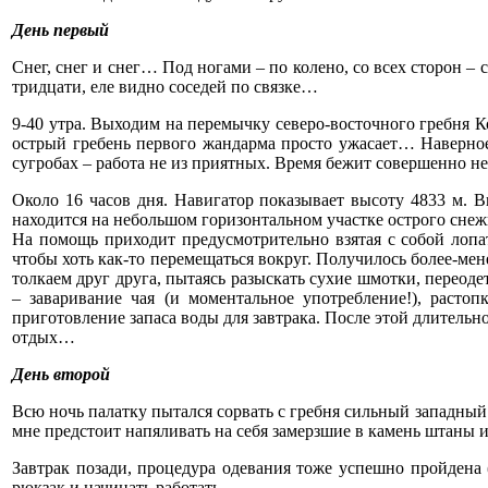
День первый
Снег, снег и снег… Под ногами – по колено, со всех сторон –
тридцати, еле видно соседей по связке…
9-40 утра. Выходим на перемычку северо-восточного гребня 
острый гребень первого жандарма просто ужасает… Наверное
сугробах – работа не из приятных. Время бежит совершенно не
Около 16 часов дня. Навигатор показывает высоту 4833 м. В
находится на небольшом горизонтальном участке острого сне
На помощь приходит предусмотрительно взятая с собой лопат
чтобы хоть как-то перемещаться вокруг. Получилось более-ме
толкаем друг друга, пытаясь разыскать сухие шмотки, переоде
– заваривание чая (и моментальное употребление!), растоп
приготовление запаса воды для завтрака. После этой длитель
отдых…
День второй
Всю ночь палатку пытался сорвать с гребня сильный западный в
мне предстоит напяливать на себя замерзшие в камень штаны 
Завтрак позади, процедура одевания тоже успешно пройдена (
рюкзак и начинать работать…