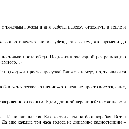
 с тяжелым грузом и дня работы наверху отдохнуть в тепле и
ка сопротивляется, но мы убеждаем его тем, что времени до
 но только после обеда. Но доказав очередной раз репутацию
ь немного…»
Не подход – а просто прогулка! Ближе к вечеру подтягиваются
добавляется легкое волнение – это ведь не просто восхождение,
совершенно халявным. Идем длинной вереницей: нас четверо и
ь. И пошли наверх. Как космонавты на борт корабля. Вот и
… Да еще каждые три часа голоса из динамика радиостанции –