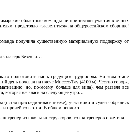
самарские областные команды не принимали участия в очных
ателям, предстояло «засветиться» на общероссийском сборище!
команда получила существенную материальную поддержку от
альплагерь Безенги…
к-то подготовить нас к грядущим трудностям. На этом этапе
тий день ночевал на плече Миссес-Тау (4100 м). Честно говоря,
атизацию, но, по-моему, больше для вида), чем развеял все
та, которая началась на следующее утро…
 (пятая присоединилась позже), участники и судьи собрались
 и прочей толкотни. В общем неплохо.
аш тренер из школы инструкторов, толпа тренеров с жетона…