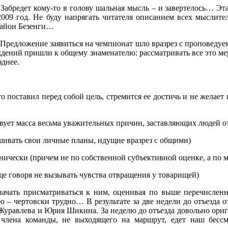
. Забредет кому-то в голову шальная мысль – и завертелось… Эт
009 год. Не буду напрягать читателя описанием всех мыслите
район Безенги…
Предложение заявиться на чемпионат шло вразрез с проповедуем
уждений пришли к общему знаменателю: рассматривать все это ме
днее.
о поставил перед собой цель, стремится ее достичь и не жела
твует масса весьма уважительных причин, заставляющих людей 
ашивать свои личные планы, идущие вразрез с общими)
хнически (причем не по собственной субъективной оценке, а по
ще говоря не вызывать чувства отвращения у товарищей)
начать присматриваться к ним, оценивая по выше перечислен
ю – чертовски трудно… В результате за две недели до отъезда о
 Журавлева и Юрия Шикина. За неделю до отъезда довольно ори
 члена команды, не выходящего на маршрут, едет наш бесс