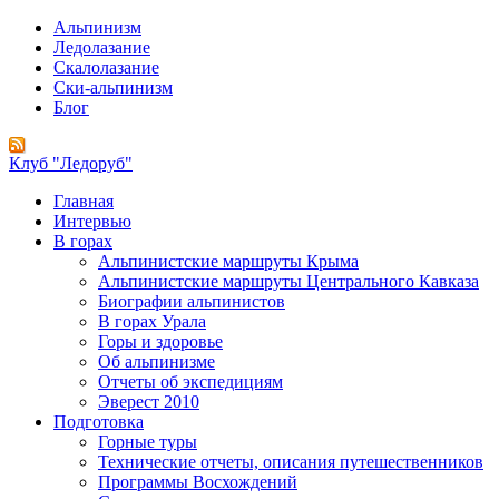
Альпинизм
Ледолазание
Скалолазание
Ски-альпинизм
Блог
Клуб "Ледоруб"
Главная
Интервью
В горах
Альпинистские маршруты Крыма
Альпинистские маршруты Центрального Кавказа
Биографии альпинистов
В горах Урала
Горы и здоровье
Об альпинизме
Отчеты об экспедициям
Эверест 2010
Подготовка
Горные туры
Технические отчеты, описания путешественников
Программы Восхождений