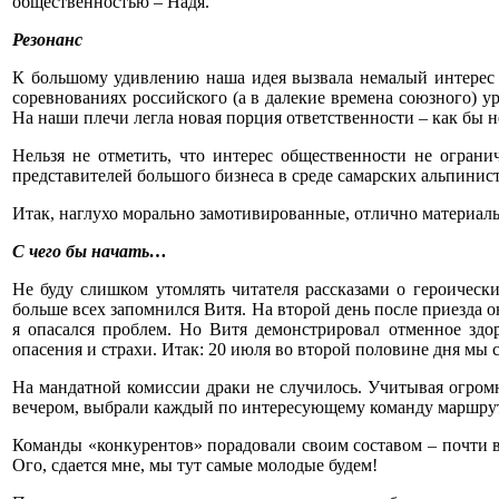
общественностью – Надя.
Резонанс
К большому удивлению наша идея вызвала немалый интерес 
соревнованиях российского (а в далекие времена союзного) у
На наши плечи легла новая порция ответственности – как бы 
Нельзя не отметить, что интерес общественности не огра
представителей большого бизнеса в среде самарских альпинист
Итак, наглухо морально замотивированные, отлично материал
С чего бы начать…
Не буду слишком утомлять читателя рассказами о героическ
больше всех запомнился Витя. На второй день после приезда он
я опасался проблем. Но Витя демонстрировал отменное здор
опасения и страхи. Итак: 20 июля во второй половине дня мы 
На мандатной комиссии драки не случилось. Учитывая огромн
вечером, выбрали каждый по интересующему команду маршруту
Команды «конкурентов» порадовали своим составом – почти 
Ого, сдается мне, мы тут самые молодые будем!