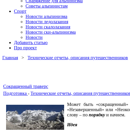
Снаряжение для альпинизма
Советы альпинистам
Спорт
Новости альпинизма
Новости ледолазания
Новости скалолазания
Новости ски-альпинизма
Новости
Добавить статью
Про проект
Главная
>
Технические отчеты, описания путешественников
Сокращенный траверс
Подготовка
-
Технические отчеты, описания путешественнико
Может быть «сокращенный» 
«Незавершенный» или «Неоконч
слову – по
порядку
и начнем.
Идея