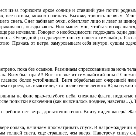
ся из-за горизонта яркое солнце и ставший уже почти родным
ров, все готовы, можно начинать. Выхожу тропить первым. Усп
его снега. Снег забивает очки, облепляет лицо и лезет за шиво
ряхиваюсь, оглядываюсь. Нил машет мне, чтобы я возвращался, 
 еще раз ночевали. Говорит о необходимости подождать один ден
ебню… Очередной раз доверяем опыту нашего гималайца. Распак
уютно. Прячась от ветра, замуровываем себя внутри, сушим одеж
 ветрено, пока без осадков. Разминаем спрессованные за ночь 
ак. Витя был прав!!! Вот что значит гималайский опыт! Снежны
 главное более устойчивый. Витя обрабатывает очередной жан
аем втроем, т.к. выяснили, что после очень легкого Юры нужно 
шины на фоне ярко-голубого неба, снежные флаги, поднятые 
осле попытки включения (как выяснилось позднее, навсегда…). 
 гребнем нет ветра, достаточно тепло. Внизу виден лагерь! Жа
вере облака, начинаем просматривать спуск. В нагромождении ж
м толщей снега, еще страшнее, чем вверх. Навстречу снизу си