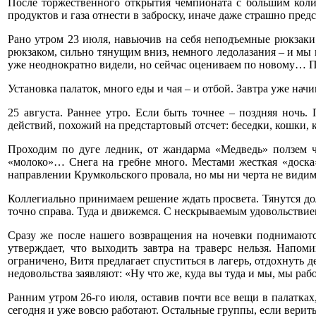
После торжественного открытия чемпионата с большим колич
продуктов и газа отнести в заброску, иначе даже страшно пред
Рано утром 23 июля, навьючив на себя неподъемные рюкзаки 
рюкзаком, сильно тянущим вниз, немного ледолазания – и мы
уже неоднократно видели, но сейчас оцениваем по новому… П
Установка палаток, много еды и чая – и отбой. Завтра уже нач
25 августа. Раннее утро. Если быть точнее – поздняя ночь
действий, похожий на предстартовый отсчет: беседки, кошки, 
Проходим по дуге ледник, от жандарма «Медведь» ползем ч
«молоко»… Снега на гребне много. Местами жесткая «доска»
направлении Крумкольского провала, но мы ни черта не вид
Коллегиально принимаем решение ждать просвета. Тянутся до
точно справа. Туда и движемся. С нескрываемым удовольствие
Сразу же после нашего возвращения на ночевки поднимаются
утверждает, что выходить завтра на траверс нельзя. Напо
ограничено, Витя предлагает спуститься в лагерь, отдохнуть
недовольства заявляют: «Ну что же, куда вы туда и мы, мы ра
Ранним утром 26-го июля, оставив почти все вещи в палатках
сегодня и уже вовсю работают. Остальные группы, если верит