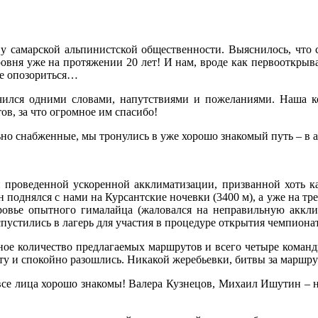
у самарской альпинистской общественности. Выяснилось, что 
ровня уже на протяжении 20 лет! И нам, вроде как первооткрыв
не опозориться…
ничился одними словами, напутствиями и пожеланиями. Наша 
ов, за что огромное им спасибо!
ьно снабженные, мы тронулись в уже хорошо знакомый путь – в 
и проведенной ускоренной акклиматизации, призванной хоть ка
 поднялся с нами на Курсантские ночевки (3400 м), а уже на тре
овье опытного гималайца (жаловался на неправильную акклим
спустились в лагерь для участия в процедуре открытия чемпиона
ое количество предлагаемых маршрутов и всего четыре команды
 и спокойно разошлись. Никакой жеребьевки, битвы за маршрут
все лица хорошо знакомы! Валера Кузнецов, Михаил Ишутин – н