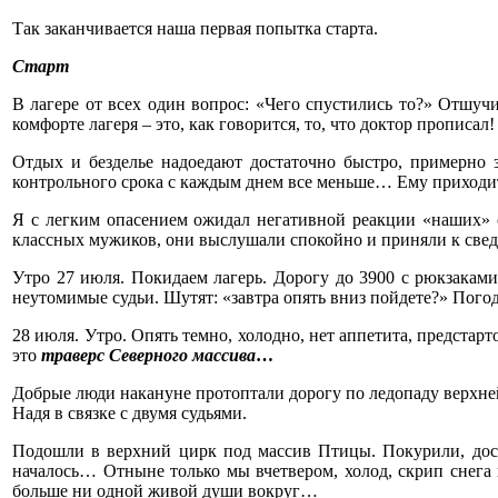
Так заканчивается наша первая попытка старта.
Старт
В лагере от всех один вопрос: «Чего спустились то?» Отшуч
комфорте лагеря – это, как говорится, то, что доктор прописал!
Отдых и безделье надоедают достаточно быстро, примерно з
контрольного срока с каждым днем все меньше… Ему приходит
Я с легким опасением ожидал негативной реакции «наших» су
классных мужиков, они выслушали спокойно и приняли к свед
Утро 27 июля. Покидаем лагерь. Дорогу до 3900 с рюкзаками,
неутомимые судьи. Шутят: «завтра опять вниз пойдете?» Пого
28 июля. Утро. Опять темно, холодно, нет аппетита, предстарт
это
траверс Северного массива
…
Добрые люди накануне протоптали дорогу по ледопаду верхне
Надя в связке с двумя судьями.
Подошли в верхний цирк под массив Птицы. Покурили, дост
началось… Отныне только мы вчетвером, холод, скрип снега 
больше ни одной живой души вокруг…