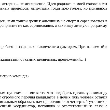
а история – не исключение. Идея родилась в моей голове в тот
льных процессов, напрягших тогда мою голову, но признаюсь
ой нами точкой зрения: альпинизм не спорт и соревноваться в
роприятие не как соревнования, а как нашу личную программу,
ет проблем, вызванных человеческим фактором. Приглашаемый в
отказываться от самых заманчивых предложений…)
 мнению команды)
ным пунктам – выясняется что подобрать идеальную команду
т огромного перечня кандидатов в целых пять человек остался
гинальным образом к нам присоединился четвертый участник –
менный координатор, погонщик и ответственный за связь с