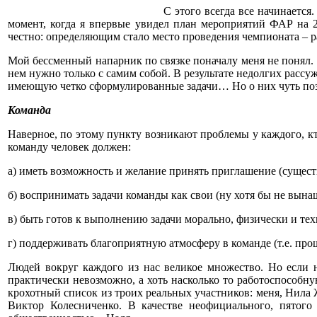
С этого всегда все начинается
момент, когда я впервые увидел план мероприятий ФАР на 2
честно: определяющим стало место проведения чемпионата – 
Мой бессменный напарник по связке поначалу меня не понял. 
нем нужно только с самим собой. В результате недолгих расс
имеющую четко сформулированные задачи… Но о них чуть поз
Команда
Наверное, по этому пункту возникают проблемы у каждого, кт
команду человек должен:
а) иметь возможность и желание принять приглашение (сущес
б) воспринимать задачи команды как свои (ну хотя бы не вын
в) быть готов к выполнению задачи морально, физически и те
г) поддерживать благоприятную атмосферу в команде (т.е. про
Людей вокруг каждого из нас великое множество. Но если 
практически невозможно, а хоть насколько то работоспособну
крохотный список из троих реальных участников: меня, Нила
Виктор Колесниченко. В качестве неофициального, пятого