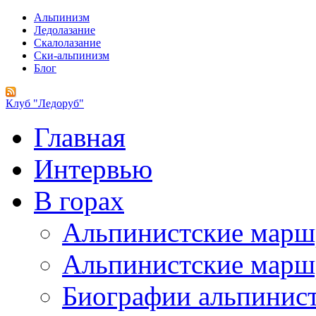
Альпинизм
Ледолазание
Скалолазание
Ски-альпинизм
Блог
Клуб "Ледоруб"
Главная
Интервью
В горах
Альпинистские мар
Альпинистские марш
Биографии альпинис