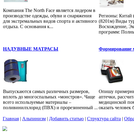
Компания The North Face является лидером в
производстве одежды, обуви и снаряжения
Регионы: Китай 
для экстремальных видов спорта и активного
(8201м) Виды ту
отдыха. С основания к...
Восхождение, Э
программ: Полный
НАДУВНЫЕ МАТРАСЫ
Формирование 
Выпускаются самых различных размеров,
Опишу примерны
вплоть до многоспальных «монстров». Чаще
аптечки, рассчи
всего используемые материалы –
медицинской по
поливинилхлорид (ПВХ) и прорезиненный ...
оказать человек б
Главная
|
Альпинизм
|
Добавить статью
|
Структура сайта
|
Обра