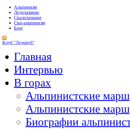
Альпинизм
Ледолазание
Скалолазание
Ски-альпинизм
Блог
Клуб "Ледоруб"
Главная
Интервью
В горах
Альпинистские мар
Альпинистские марш
Биографии альпинис