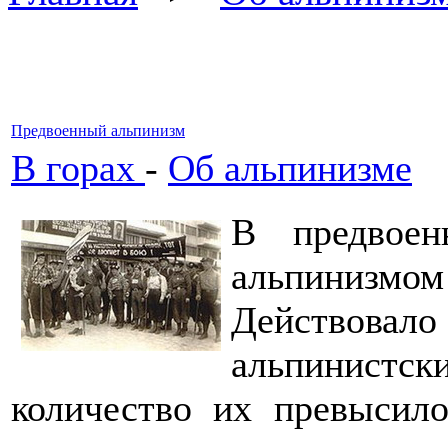
Предвоенный альпинизм
В горах
-
Об альпинизме
В предвое
альпинизмом
Действова
альпинист
количество их превысило