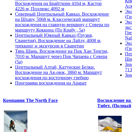
Кок
Восхождения на Брайтхорн 4164 м, Кастор
Ас
4226 м, Поллюкс 4092 м
Экс
Северный Центральный Кавказ. Восхождение
(Ги
на Шхару, 5068 м. Классический маршрут
Экс
восхождения на главную вершину с Севера по
экс
маршруту Коккина (По Крабу , 5а)
Гре
Центральный Южный Кавказ (Грузия,
Nal
Сванетия). Восхождение на Лайлу, 4008 м,
Экс
треккинг и экскурсии в Сванетии
(Ги
Тянь Шань. Восхождение на Пик Хан Тенгри,
Пер
7010 м. Маршрут через Пик Чапаева с Севера
Ши
(5а)
Зим
Центральный Алтай, Катунские Белки.
713
Восхождение на Ак-оюк, 3860 м. Маршрут
Зим
восхождения по восточному гребню
Программа восхождения на Арарат
Компания The North Face
Восхождение на 
Тибет. (Полный