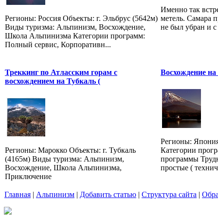
Именно так встр
Регионы: Россия Объекты: г. Эльбрус (5642м)
метель. Самара п
Виды туризма: Альпинизм, Восхождение,
не был убран и с
Школа Альпинизма Категории программ:
Полный сервис, Корпоративн...
Треккинг по Атласским горам с
Восхождение на
восхождением на Тубкаль (
Регионы: Япония
Регионы: Марокко Объекты: г. Тубкаль
Категории прог
(4165м) Виды туризма: Альпинизм,
программы Трудн
Восхождение, Школа Альпинизма,
простые ( техниче
Приключение
Главная
|
Альпинизм
|
Добавить статью
|
Структура сайта
|
Обра