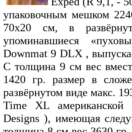
Exped (R 9,1, - 
упаковочным мешком 2240
70х20 см, в развёрну
упоминавшиеся «пухо
Downmat 9 DLX , выпускае
C толщина 9 см вес вмес
1420 гр. размер в слож
развёрнутом виде макс. 19
Time XL американской м
Designs ), имеющая следу
толщина 8 см вес 3630 гр.