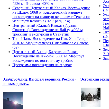
Ас
4226 м, Поллюкс 4092 м
Экс
Северный Центральный Кавказ. Восхождение
(Ги
на Шхару, 5068 м. Классический маршрут
Экс
восхождения на главную вершину с Севера по
экс
маршруту Коккина (По Крабу , 5а)
Гре
Центральный Южный Кавказ (Грузия,
Nal
Сванетия). Восхождение на Лайлу, 4008 м,
Экс
треккинг и экскурсии в Сванетии
(Ги
Тянь Шань. Восхождение на Пик Хан Тенгри,
Пер
7010 м. Маршрут через Пик Чапаева с Севера
Ши
(5а)
Зим
Центральный Алтай, Катунские Белки.
713
Восхождение на Ак-оюк, 3860 м. Маршрут
Зим
восхождения по восточному гребню
Программа восхождения на Арарат
Эльбрус-блиц. Высшая вершина России -
Эстонский эксп
на выходные…