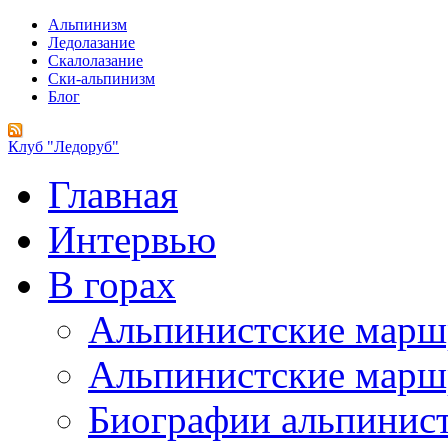
Альпинизм
Ледолазание
Скалолазание
Ски-альпинизм
Блог
Клуб "Ледоруб"
Главная
Интервью
В горах
Альпинистские мар
Альпинистские марш
Биографии альпинис